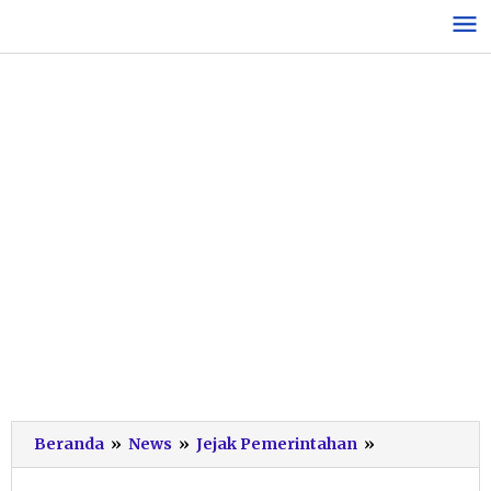
Lewati
ke
konten
1.286
Beranda
»
News
»
Jejak Pemerintahan
»
Pelamar
Lolos