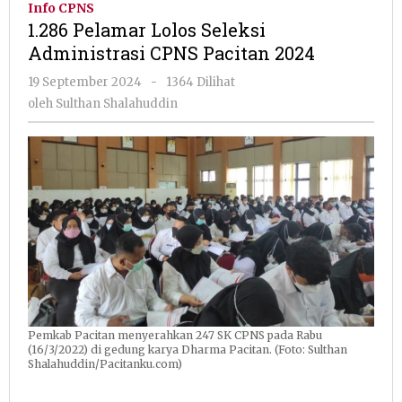
Info CPNS
Seleksi
1.286 Pelamar Lolos Seleksi
Administrasi
Administrasi CPNS Pacitan 2024
CPNS
Pacitan
oleh
19 September 2024
-
1364 Dilihat
2024
Sulthan
oleh
Sulthan Shalahuddin
Shalahuddin
Pemkab Pacitan menyerahkan 247 SK CPNS pada Rabu
(16/3/2022) di gedung karya Dharma Pacitan. (Foto: Sulthan
Shalahuddin/Pacitanku.com)