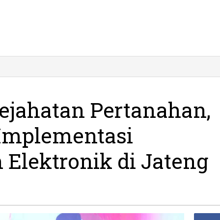
tan
ahan,
ejahatan Pertanahan,
an
Implementasi
entasi
kat
 Elektronik di Jateng
nik