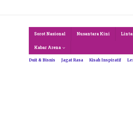
Lewati
ke
konten
Sorot Nasional
Nusantara Kini
Linta
Kabar Arena
Duit & Bisnis
Jagat Rasa
Kisah Inspiratif
Le