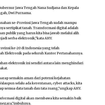
 Gubernur Jawa Tengah Nana Sudjana dan Kepala
ngah, Dwi Purnama.
rtanahan se-Provinsi Jawa Tengah sudah mampu
a sertipikat tanah. Transformasi digital adalah
n publik yang harus kita bisa jawab melalui alih
njadi serba elektronik,”kata AHY.
vinsi ke-20 di Indonesia yang telah
h Elektronik pada seluruh Kantor Pertanahannya.
an elektronik ini sendiri antara lain menghindari
akat.
harap semakin aman dari potensi kejahatan
laupun selalu ada kerentanan, cyber attacks, kita
p semua data tanah dan tata ruang,”ungkap AHY.
ransformasi digital akan membawa kita semakin baik
negara,”imbuhnya.