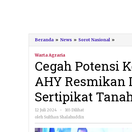
Cegah
Beranda
»
News
»
Sorot Nasional
»
Potensi
Kejaha
Warta Agraria
Pertan
Cegah Potensi K
AHY
Resmik
AHY Resmikan 
Implem
Sertipi
Tanah
Sertipikat Tanah
Elektro
di
Jateng
oleh
12 Juli 2024
-
165 Dilihat
Sulthan
oleh
Sulthan Shalahuddin
Shalahuddin