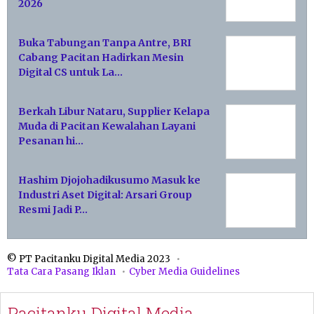
2026
Buka Tabungan Tanpa Antre, BRI
Cabang Pacitan Hadirkan Mesin
Digital CS untuk La…
Berkah Libur Nataru, Supplier Kelapa
Muda di Pacitan Kewalahan Layani
Pesanan hi…
Hashim Djojohadikusumo Masuk ke
Industri Aset Digital: Arsari Group
Resmi Jadi P…
© PT Pacitanku Digital Media 2023
Tata Cara Pasang Iklan
Cyber Media Guidelines
Pacitanku Digital Media