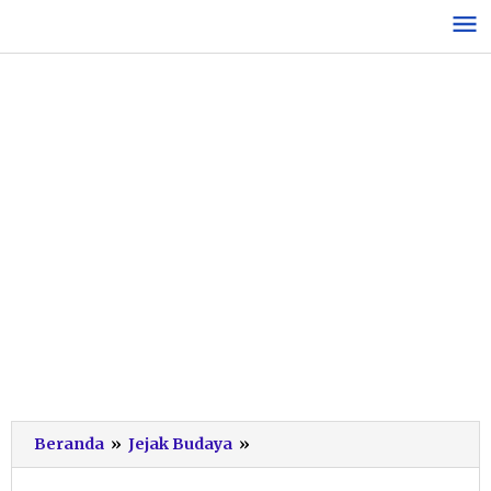
Lewati
ke
konten
Jadi
Beranda
»
Jejak Budaya
»
Event
Nasional,