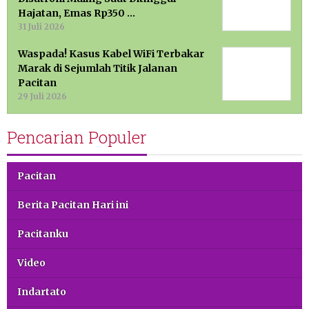
Hajatan, Emas Rp350 …
31 Juli 2026
Waspada! Kasus Kabel WiFi Terbakar
Marak di Sejumlah Titik Jalanan
Pacitan
29 Juli 2026
Pencarian Populer
Pacitan
Berita Pacitan Hari ini
Pacitanku
Video
Indartato