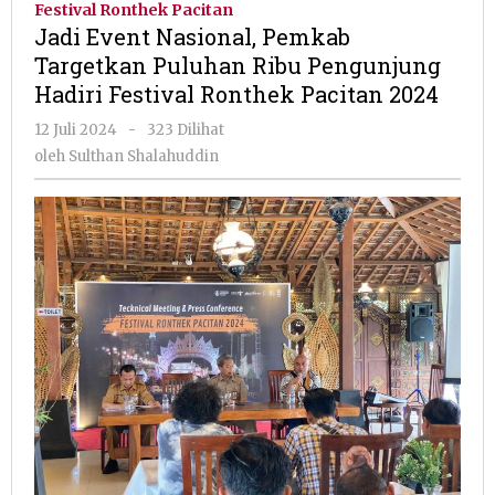
Festival Ronthek Pacitan
Pemkab
Jadi Event Nasional, Pemkab
Targetkan
Targetkan Puluhan Ribu Pengunjung
Puluhan
Hadiri Festival Ronthek Pacitan 2024
Ribu
Pengunjung
oleh
12 Juli 2024
-
323 Dilihat
Hadiri
Sulthan
oleh
Sulthan Shalahuddin
Festival
Shalahuddin
Ronthek
Pacitan
2024