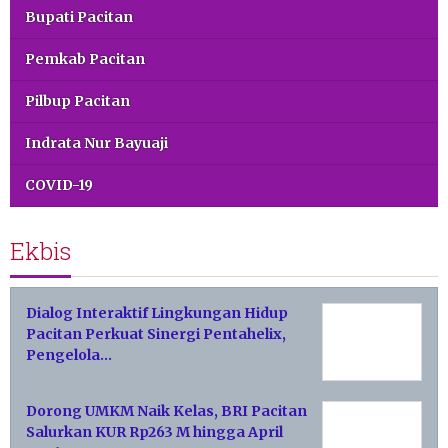
Bupati Pacitan
Pemkab Pacitan
Pilbup Pacitan
Indrata Nur Bayuaji
COVID-19
Ekbis
Dialog Interaktif Lingkungan Hidup
Pacitan Perkuat Sinergi Pentahelix,
Pengelola…
Dorong UMKM Naik Kelas, BRI Pacitan
Salurkan KUR Rp263 M hingga April