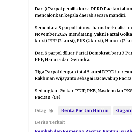
Dari 9 Parpol pemilik kursi DPRD Pacitan tahu
mencalonkan kepala daerah secara mandiri.
Sementara 8 parpol lainnya harus berkoalisi 
November 2024 mendatang, yakni Partai Golkar (
kursi) PPP (2 kursi), PKS (2 kursi), Hanura (2 ku
Dari 8 parpol diluar Partai Demokrat, baru 3 P
PPP, Hanura dan Gerindra.
Tiga Parpol dengan total 5 kursi DPRD itu res
Rakhman Wijayanto sebagai Bacawabup Pacita
Sedangkan Golkar, PDIP, PKB, Nasdem dan PKS
Pacitan.
(DP)
Ditag
Berita Pacitan Hari ini
Gagari
Berita Terkait
Pemkab dan Kemenag Pacitan Pantau Isu Ali