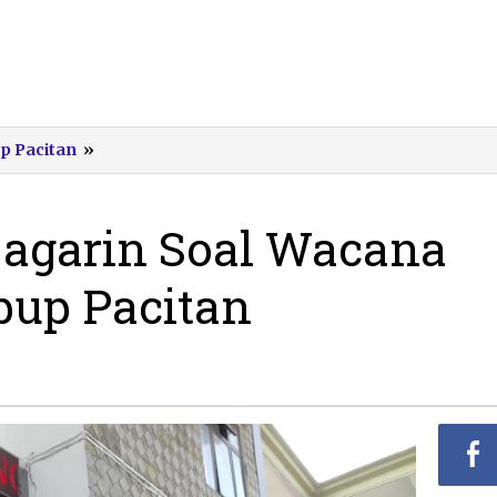
Ini
up Pacitan
»
Tanggapan
Gagarin
Soal
Gagarin Soal Wacana
Wacana
Dirinya
lbup Pacitan
Maju
Pilbup
Pacitan