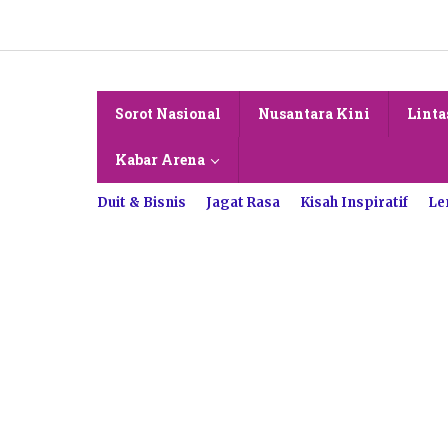
Lewati
ke
konten
Sorot Nasional
Nusantara Kini
Linta
Kabar Arena
Duit & Bisnis
Jagat Rasa
Kisah Inspiratif
Le