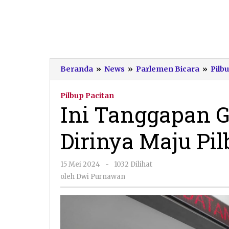
Beranda
»
News
»
Parlemen Bicara
»
Pilb
Pilbup Pacitan
Ini Tanggapan 
Dirinya Maju Pi
oleh
15 Mei 2024
-
1032 Dilihat
Dwi
oleh
Dwi Purnawan
Purnawan