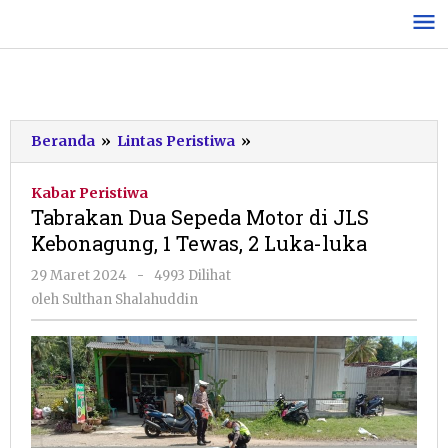
Lewati
ke
konten
Tabrakan
Beranda
»
Lintas Peristiwa
»
Dua
Sepeda
Kabar Peristiwa
Motor
Tabrakan Dua Sepeda Motor di JLS
di
Kebonagung, 1 Tewas, 2 Luka-luka
JLS
Kebonagung,
oleh
29 Maret 2024
-
4993 Dilihat
1
Sulthan
oleh
Sulthan Shalahuddin
Tewas,
Shalahuddin
2
Luka-
luka