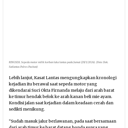
RINGSEK. Sepeda motor milik korban laka lantas pada Jumat (29/3/2024). (Foto: Dok.
Satlantas Polres Pacitan)
Lebih lanjut, Kasat Lantas mengungkapkan kronologi
kejadian itu berawal saat sepeda motor yang
dikendarai Suci Okta Firnanda melaju dari arah barat
ke timur hendak belok ke arah kanan beli mie ayam.
Kondisi jalan saat kejadian dalam keadaan cerah dan
sedikti menikung.
“Sudah masuk jalur berlawanan, pada saat bersamaan
dari arah timur ke barat datang honda supra yang