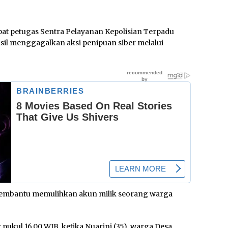
pat petugas Sentra Pelayanan Kepolisian Terpadu
sil menggagalkan aksi penipuan siber melalui
 membantu memulihkan akun milik seorang warga
 pukul 16.00 WIB, ketika Nuarini (35), warga Desa