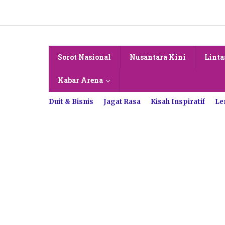
Lewati
ke
konten
Sorot Nasional
Nusantara Kini
Linta
Kabar Arena
Duit & Bisnis
Jagat Rasa
Kisah Inspiratif
Le