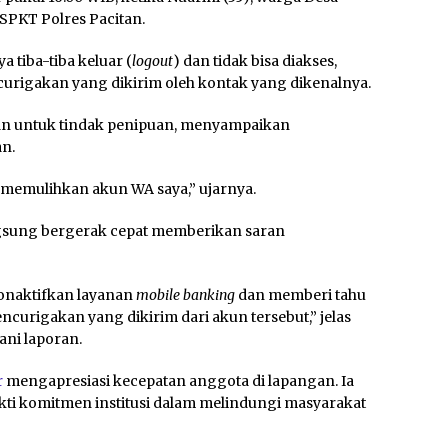
SPKT Polres Pacitan.
 tiba-tiba keluar (
logout
) dan tidak bisa diakses,
urigakan yang dikirim oleh kontak yang dikenalnya.
an untuk tindak penipuan, menyampaikan
an.
 memulihkan akun WA saya,” ujarnya.
ngsung bergerak cepat memberikan saran
onaktifkan layanan
mobile banking
dan memberi tahu
curigakan yang dikirim dari akun tersebut,” jelas
ani laporan.
r
mengapresiasi kecepatan anggota di lapangan. Ia
i komitmen institusi dalam melindungi masyarakat