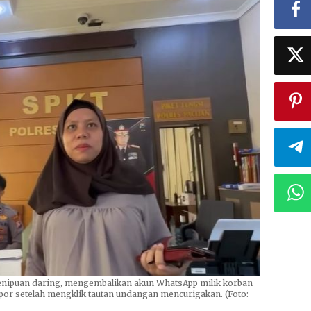
penipuan daring, mengembalikan akun WhatsApp milik korban
apor setelah mengklik tautan undangan mencurigakan. (Foto: