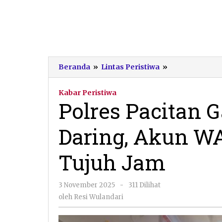
Polres
Beranda
»
Lintas Peristiwa
»
Pacitan
Gagalkan
Kabar Peristiwa
Penipuan
Polres Pacitan 
Daring,
Akun
Daring, Akun W
WA
Korban
Pulih
Tujuh Jam
dalam
Tujuh
Jam
oleh
3 November 2025
-
311 Dilihat
Resi
oleh
Resi Wulandari
Wulandari