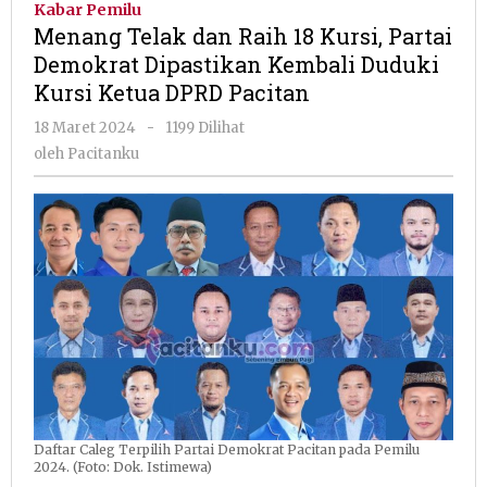
Kabar Pemilu
Raih
Menang Telak dan Raih 18 Kursi, Partai
18
Demokrat Dipastikan Kembali Duduki
Kursi,
Kursi Ketua DPRD Pacitan
Partai
Demokrat
oleh
18 Maret 2024
-
1199 Dilihat
Dipastikan
Pacitanku
oleh
Pacitanku
Kembali
Duduki
Kursi
Ketua
DPRD
Pacitan
Daftar Caleg Terpilih Partai Demokrat Pacitan pada Pemilu
2024. (Foto: Dok. Istimewa)