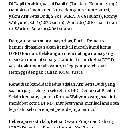
Di Dapil terakhir, yakni Dapil 6 (Tulakan-Kebonagung),
Demokrat ‘memanen’ kursi dengan raihan 5 kursi,
yakni Arif Setia Budi, S.Sos., M.P.A. (9.681 suara), Ronny
Wahyono, S.I.P. (4.822 suara), Winardi (4.810 suara) dan
dr. Warkim Sutarto (4.061 suara).
Dengan raihan suara mayoritas, Partai Demokrat
hampir dipastikan akan kembali meraih kursi ketua
DPRD Pacitan. Belakangan mencuat tiga nama yang
diisukan muncul sebagai kandidat calon ketua DPRD,
yakni Rakhman Wijayanto, caleg pemproleh suara
tertinggi dengan raihan 10.565 suara.
Kemudian kandidat kedua adalah Arif Setia Budi yang
saat ini juga sebagai sekretaris DPC Demokrat Pacitan.
Selain keduanya, nama Ronny Wahyono yang saat ini
menjabat ketua DPRD
incumbent
yang menjadi anggota
legislatif selama empat periode juga muncul.
Beberapa waktu lalu, Ketua Dewan Pimpinan Cabang
(DPC) Demokrat Pacitan Indrata Nur Bayuaji,