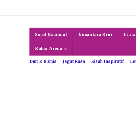
Lewati
ke
konten
Sorot Nasional
Nusantara Kini
Linta
Kabar Arena
Duit & Bisnis
Jagat Rasa
Kisah Inspiratif
Le