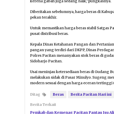
kerena gabah juga sedang naik,”pungkasnya.
Diberitakan sebelumnya, harga beras di Kabu
pekan terakhir.
Untuk memastikan harga beras stabil Satgas 
pusat distribusi beras.
Kepala Dinas Ketahanan Pangan dan Pertania
pangan yang terdiri dari DKPP, Dinas Perdaga
Polres Pacitan menanyakan stok beras di guda
Sidoharjo Pacitan.
Usai meninjau ketersediaan beras di Gudang 
melakukan sidak di Pasar Minulyo. Sugeng memas
modern sesuai dengan harga eceran tertinggi 
Ditag
Beras
Berita Pacitan Hari ini
Berita Terkait
Pemkab dan Kemenag Pacitan Pantau Isu Ali