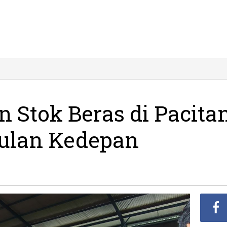
emkab
stikan
ok
eras
 Stok Beras di Pacita
citan
ulan Kedepan
man
ntuk
ulan
edepan