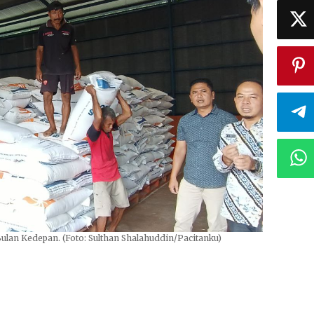
ulan Kedepan. (Foto: Sulthan Shalahuddin/Pacitanku)