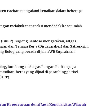
paten Pacitan mengalami kenaikan dalam beberapa
Pangan melakukan inspeksi mendadak ke sejumlah
n (DKPP) Sugeng Santoso mengatakan, satgas
ngan dan Tenaga Kerja (Disdagnaker) dan Satreskrim
ng Bulog yang berada di jalan WR Supratman
Bulog, Rombongan Satgas Pangan Pacitan juga
tikan, beras yang dijual di pasar hingga ritel
(HET).
ran Kepercayaan demi Jaga Kondusivitas Wilayah