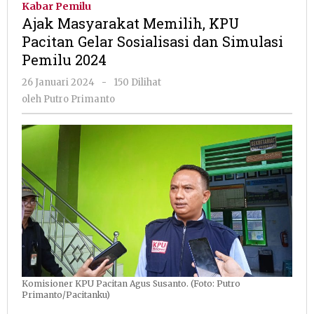
Kabar Pemilu
KPU
Ajak Masyarakat Memilih, KPU
Pacitan
Pacitan Gelar Sosialisasi dan Simulasi
Gelar
Pemilu 2024
Sosialisasi
dan
oleh
26 Januari 2024
-
150 Dilihat
Simulasi
Putro
oleh
Putro Primanto
Pemilu
Primanto
2024
Komisioner KPU Pacitan Agus Susanto. (Foto: Putro
Primanto/Pacitanku)