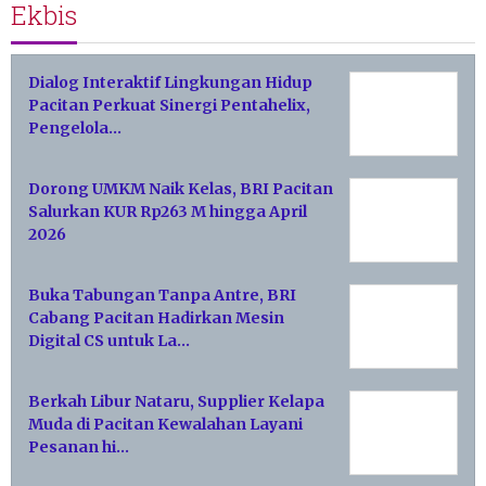
Ekbis
Dialog Interaktif Lingkungan Hidup
Pacitan Perkuat Sinergi Pentahelix,
Pengelola…
Dorong UMKM Naik Kelas, BRI Pacitan
Salurkan KUR Rp263 M hingga April
2026
Buka Tabungan Tanpa Antre, BRI
Cabang Pacitan Hadirkan Mesin
Digital CS untuk La…
Berkah Libur Nataru, Supplier Kelapa
Muda di Pacitan Kewalahan Layani
Pesanan hi…