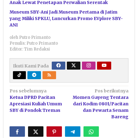
Anak Lewat Penetapan Perwalian Serentak
Museum SBY-Ani Jadi Museum Pertama di Jatim
yang Miliki SPKLU, Luncurkan Promo EVplore SBY-
ANI
oleh
Putro Primanto
Penulis: Putro Primanto
Editor: Tim Redaksi
Ikuti Kami Pada
Navigasi
Pos sebelumnya
Pos berikutnya
Ketua DPRD Pacitan
Momen Gayeng Tentara
pos
Apresiasi Kuliah Umum
dari Kodim 0801/Pacitan
SBY di Pondok Tremas
dan Pewarta Senam
Bareng