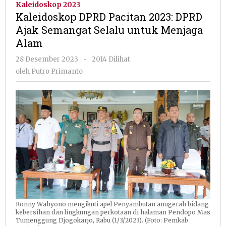
Kaleidoskop 2023
2023:
Kaleidoskop DPRD Pacitan 2023: DPRD
DPRD
Ajak Semangat Selalu untuk Menjaga
Ajak
Alam
Semangat
Selalu
oleh
28 Desember 2023
-
2014 Dilihat
untuk
Putro
oleh
Putro Primanto
Menjaga
Primanto
Alam
Ronny Wahyono mengikuti apel Penyambutan anugerah bidang
kebersihan dan lingkungan perkotaan di halaman Pendopo Mas
Tumenggung Djogokarjo, Rabu (1/3/2023). (Foto: Pemkab