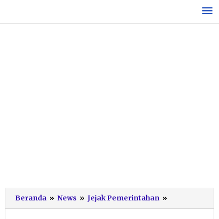
Lewati
ke
konten
Kaleidoskop
Beranda
»
News
»
Jejak Pemerintahan
»
DPRD
Pacitan