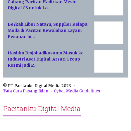
Cabang Pacitan Hadirkan Mesin
Digital CS untuk La…
Berkah Libur Nataru, Supplier Kelapa
Muda di Pacitan Kewalahan Layani
Pesanan hi…
Hashim Djojohadikusumo Masuk ke
Industri Aset Digital: Arsari Group
Resmi Jadi P…
© PT Pacitanku Digital Media 2023
Tata Cara Pasang Iklan
Cyber Media Guidelines
Pacitanku Digital Media