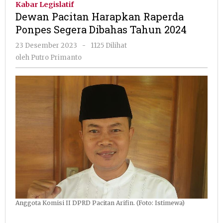
Kabar Legislatif
Raperda
Dewan Pacitan Harapkan Raperda
Ponpes
Ponpes Segera Dibahas Tahun 2024
Segera
Dibahas
oleh
23 Desember 2023
-
1125 Dilihat
Tahun
Putro
oleh
Putro Primanto
2024
Primanto
Anggota Komisi II DPRD Pacitan Arifin. (Foto: Istimewa)