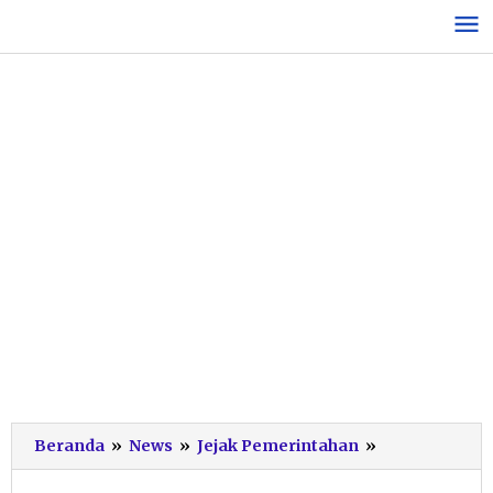
Lewati
ke
konten
Dewan
Beranda
»
News
»
Jejak Pemerintahan
»
Pacitan
Harapkan