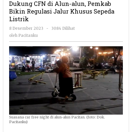
Dukung CFN di Alun-alun, Pemkab
Alun-
Bikin Regulasi Jalur Khusus Sepeda
alun,
Listrik
Pemkab
Bikin
oleh
8 Desember 2023
-
3084 Dilihat
Regulasi
Pacitanku
oleh
Pacitanku
Jalur
Khusus
Sepeda
Listrik
Suasana car free night di alun-alun Pacitan. (foto: Dok.
Pacitanku)