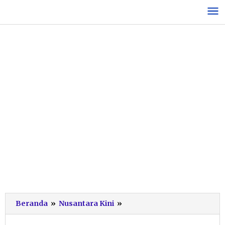
Lewati
ke
konten
Dukung
Beranda
»
Nusantara Kini
»
CFN
di