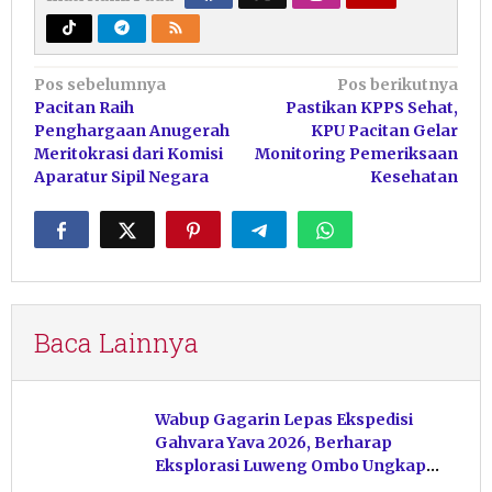
Navigasi
Pos sebelumnya
Pos berikutnya
Pacitan Raih
Pastikan KPPS Sehat,
pos
Penghargaan Anugerah
KPU Pacitan Gelar
Meritokrasi dari Komisi
Monitoring Pemeriksaan
Aparatur Sipil Negara
Kesehatan
Baca Lainnya
Wabup Gagarin Lepas Ekspedisi
Gahvara Yava 2026, Berharap
Eksplorasi Luweng Ombo Ungkap
Kekayaan Karst Pacitan