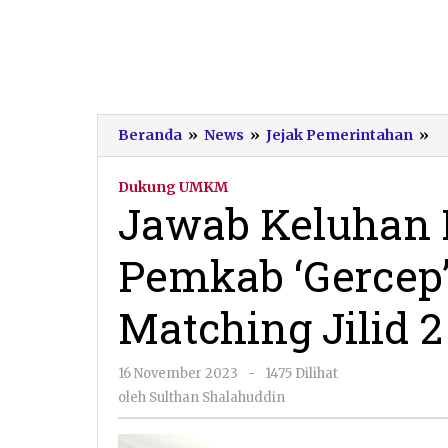
J
Beranda
»
News
»
Jejak Pemerintahan
»
K
Pe
Dukung UMKM
U
Jawab Keluhan
P
‘G
Pemkab ‘Gercep’
Ge
Bu
M
Matching Jilid 2
Jil
2
oleh
16 November 2023
-
1475 Dilihat
Sulthan
oleh
Sulthan Shalahuddin
Shalahuddin