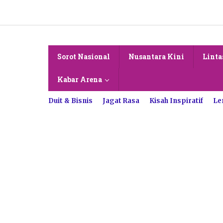
Lewati
ke
konten
Sorot Nasional
Nusantara Kini
Linta
Kabar Arena
Duit & Bisnis
Jagat Rasa
Kisah Inspiratif
Le