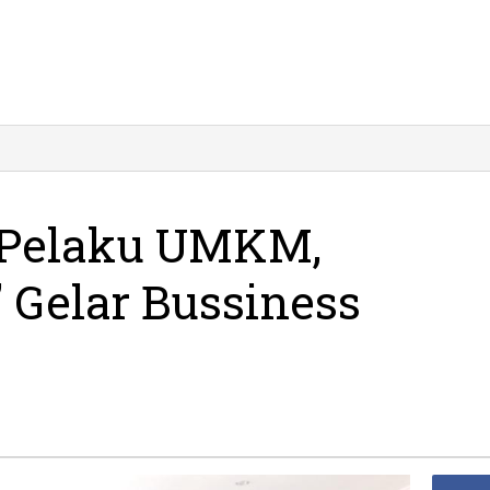
awab
eluhan
laku
MKM,
 Pelaku UMKM,
emkab
ercep’
 Gelar Bussiness
lar
ssiness
atching
id