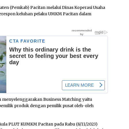
ten (Pemkab) Pacitan melalui Dinas Koperasi Usaha
merespon keluhan pelaku UMKM Pacitan dalam
an menyelenggarakan Business Matching yaitu
milik produk dengan pemilik pusat oleh-oleh
 Aula PLUT KUMKM Pacitan pada Rabu (8/11/2023)