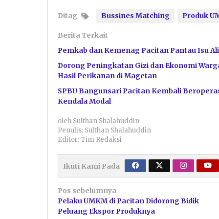
Ditag
Bussines Matching
Produk 
Berita Terkait
Pemkab dan Kemenag Pacitan Pantau Isu Ali
Dorong Peningkatan Gizi dan Ekonomi Warga
Hasil Perikanan di Magetan
SPBU Bangunsari Pacitan Kembali Beroperas
Kendala Modal
oleh
Sulthan Shalahuddin
Penulis: Sulthan Shalahuddin
Editor: Tim Redaksi
Ikuti Kami Pada
Navigasi
Pos sebelumnya
Pelaku UMKM di Pacitan Didorong Bidik
pos
Peluang Ekspor Produknya