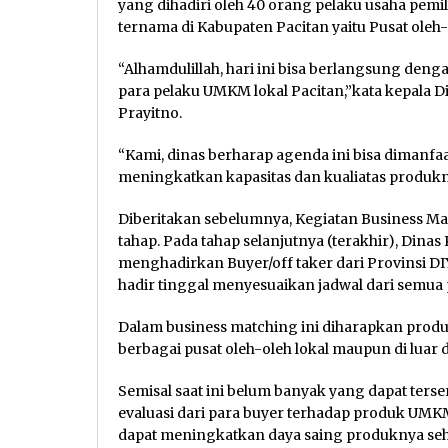
yang dihadiri oleh 40 orang pelaku usaha pemil
ternama di Kabupaten Pacitan yaitu Pusat ole
“Alhamdulillah, hari ini bisa berlangsung den
para pelaku UMKM lokal Pacitan,”kata kepala D
Prayitno.
“Kami, dinas berharap agenda ini bisa diman
meningkatkan kapasitas dan kualiatas produk
Diberitakan sebelumnya, Kegiatan Business Ma
tahap. Pada tahap selanjutnya (terakhir), Dina
menghadirkan Buyer/off taker dari Provinsi DI
hadir tinggal menyesuaikan jadwal dari semua 
Dalam business matching ini diharapkan produ
berbagai pusat oleh-oleh lokal maupun di luar 
Semisal saat ini belum banyak yang dapat terse
evaluasi dari para buyer terhadap produk UM
dapat meningkatkan daya saing produknya sehi