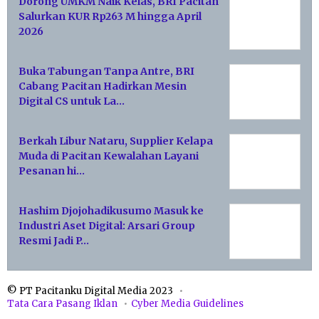
Dorong UMKM Naik Kelas, BRI Pacitan
Salurkan KUR Rp263 M hingga April
2026
Buka Tabungan Tanpa Antre, BRI
Cabang Pacitan Hadirkan Mesin
Digital CS untuk La…
Berkah Libur Nataru, Supplier Kelapa
Muda di Pacitan Kewalahan Layani
Pesanan hi…
Hashim Djojohadikusumo Masuk ke
Industri Aset Digital: Arsari Group
Resmi Jadi P…
© PT Pacitanku Digital Media 2023
Tata Cara Pasang Iklan
Cyber Media Guidelines