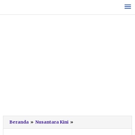
Lewati
ke
konten
Masyarakat
Beranda
»
Nusantara Kini
»
yang
Gunakan