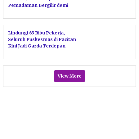
Pemadaman Bergilir demi
Stabilitas Sistem
Lindungi 65 Ribu Pekerja,
Seluruh Puskesmas di Pacitan
Kini Jadi Garda Terdepan
Jaminan Kecelakaan Kerja BPJS
Ketenagakerjaan
View More