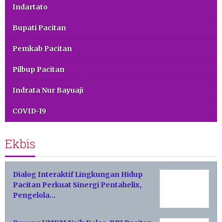
Indartato
Bupati Pacitan
Pemkab Pacitan
Pilbup Pacitan
Indrata Nur Bayuaji
COVID-19
Ekbis
Dialog Interaktif Lingkungan Hidup
Pacitan Perkuat Sinergi Pentahelix,
Pengelola…