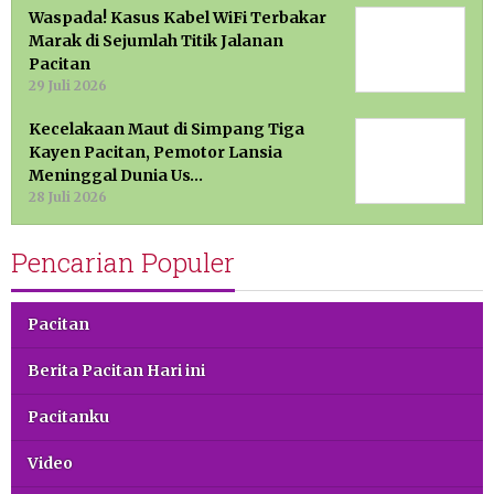
Waspada! Kasus Kabel WiFi Terbakar
Marak di Sejumlah Titik Jalanan
Pacitan
29 Juli 2026
Kecelakaan Maut di Simpang Tiga
Kayen Pacitan, Pemotor Lansia
Meninggal Dunia Us…
28 Juli 2026
Pencarian Populer
Pacitan
Berita Pacitan Hari ini
Pacitanku
Video