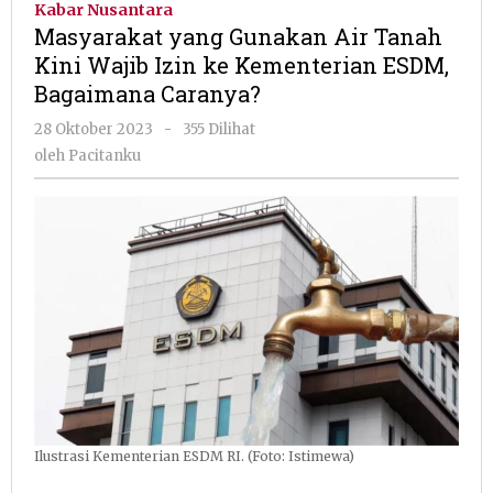
Kabar Nusantara
Air
Masyarakat yang Gunakan Air Tanah
Tanah
Kini Wajib Izin ke Kementerian ESDM,
Kini
Bagaimana Caranya?
Wajib
Izin
oleh
28 Oktober 2023
-
355 Dilihat
ke
Pacitanku
oleh
Pacitanku
Kementerian
ESDM,
Bagaimana
Caranya?
Ilustrasi Kementerian ESDM RI. (Foto: Istimewa)