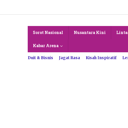
Lewati
ke
konten
Sorot Nasional
Nusantara Kini
Linta
Kabar Arena
Duit & Bisnis
Jagat Rasa
Kisah Inspiratif
Le