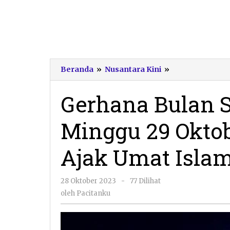
Gerhana
Beranda
»
Nusantara Kini
»
Bulan
Sebagian
Gerhana Bulan S
Terjadi
pada
Minggu 29 Okto
Minggu
29
Oktober
Ajak Umat Islam
2023,
Kemenag
Ajak
oleh
28 Oktober 2023
-
77 Dilihat
Umat
Pacitanku
oleh
Pacitanku
Islam
Shalat
Khusuf