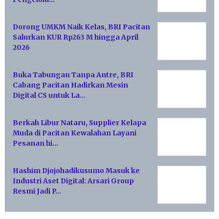
Dorong UMKM Naik Kelas, BRI Pacitan
Salurkan KUR Rp263 M hingga April
2026
Buka Tabungan Tanpa Antre, BRI
Cabang Pacitan Hadirkan Mesin
Digital CS untuk La…
Berkah Libur Nataru, Supplier Kelapa
Muda di Pacitan Kewalahan Layani
Pesanan hi…
Hashim Djojohadikusumo Masuk ke
Industri Aset Digital: Arsari Group
Resmi Jadi P…