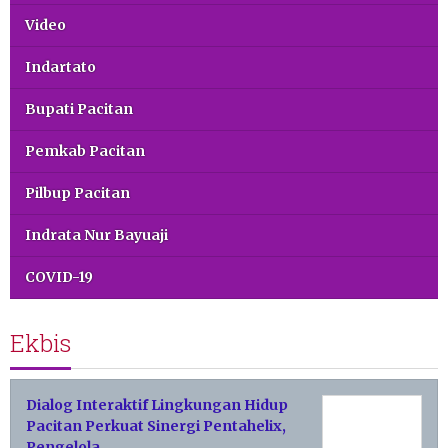
Video
Indartato
Bupati Pacitan
Pemkab Pacitan
Pilbup Pacitan
Indrata Nur Bayuaji
COVID-19
Ekbis
Dialog Interaktif Lingkungan Hidup
Pacitan Perkuat Sinergi Pentahelix,
Pengelola…