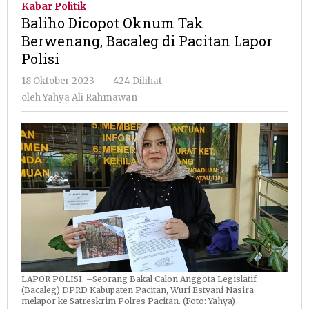
Kabar Politik
Tak
Baliho Dicopot Oknum Tak
Berwenang,
Berwenang, Bacaleg di Pacitan Lapor
Bacaleg
Polisi
di
Pacitan
oleh
18 Oktober 2023
-
424 Dilihat
Lapor
Yahya
oleh
Yahya Ali Rahmawan
Polisi
Ali
Rahmawan
LAPOR POLISI. –Seorang Bakal Calon Anggota Legislatif
(Bacaleg) DPRD Kabupaten Pacitan, Wuri Estyani Nasira
melapor ke Satreskrim Polres Pacitan. (Foto: Yahya)