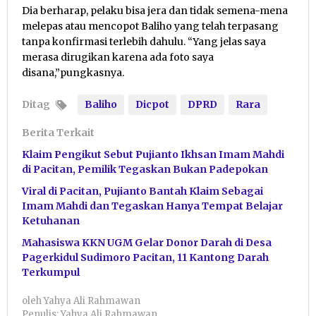
Dia berharap, pelaku bisa jera dan tidak semena-mena
melepas atau mencopot Baliho yang telah terpasang
tanpa konfirmasi terlebih dahulu. “Yang jelas saya
merasa dirugikan karena ada foto saya
disana,”pungkasnya.
Ditag
Baliho
Dicpot
DPRD
Rara
Berita Terkait
Klaim Pengikut Sebut Pujianto Ikhsan Imam Mahdi
di Pacitan, Pemilik Tegaskan Bukan Padepokan
Viral di Pacitan, Pujianto Bantah Klaim Sebagai
Imam Mahdi dan Tegaskan Hanya Tempat Belajar
Ketuhanan
Mahasiswa KKN UGM Gelar Donor Darah di Desa
Pagerkidul Sudimoro Pacitan, 11 Kantong Darah
Terkumpul
oleh
Yahya Ali Rahmawan
Penulis: Yahya Ali Rahmawan