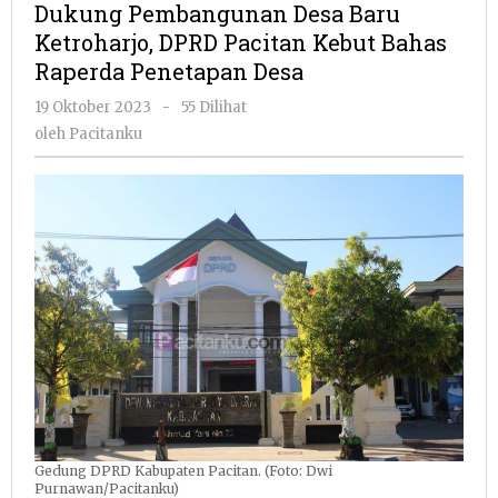
Dukung Pembangunan Desa Baru
Baru
Ketroharjo, DPRD Pacitan Kebut Bahas
Ketroharjo,
Raperda Penetapan Desa
DPRD
Pacitan
oleh
19 Oktober 2023
-
55 Dilihat
Kebut
Pacitanku
oleh
Pacitanku
Bahas
Raperda
Penetapan
Desa
Gedung DPRD Kabupaten Pacitan. (Foto: Dwi
Purnawan/Pacitanku)