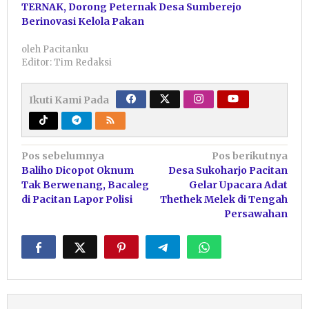
TERNAK, Dorong Peternak Desa Sumberejo
Berinovasi Kelola Pakan
oleh
Pacitanku
Editor: Tim Redaksi
Ikuti Kami Pada
Navigasi
Pos sebelumnya
Pos berikutnya
Baliho Dicopot Oknum
Desa Sukoharjo Pacitan
pos
Tak Berwenang, Bacaleg
Gelar Upacara Adat
di Pacitan Lapor Polisi
Thethek Melek di Tengah
Persawahan