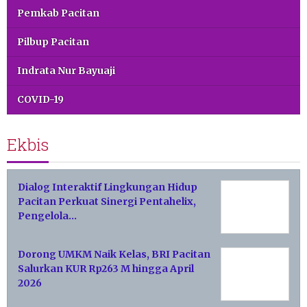
Pemkab Pacitan
Pilbup Pacitan
Indrata Nur Bayuaji
COVID-19
Ekbis
Dialog Interaktif Lingkungan Hidup
Pacitan Perkuat Sinergi Pentahelix,
Pengelola…
Dorong UMKM Naik Kelas, BRI Pacitan
Salurkan KUR Rp263 M hingga April
2026