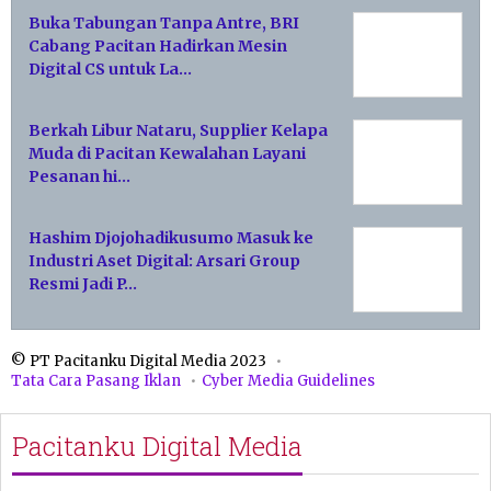
Buka Tabungan Tanpa Antre, BRI
Cabang Pacitan Hadirkan Mesin
Digital CS untuk La…
Berkah Libur Nataru, Supplier Kelapa
Muda di Pacitan Kewalahan Layani
Pesanan hi…
Hashim Djojohadikusumo Masuk ke
Industri Aset Digital: Arsari Group
Resmi Jadi P…
© PT Pacitanku Digital Media 2023
Tata Cara Pasang Iklan
Cyber Media Guidelines
Pacitanku Digital Media