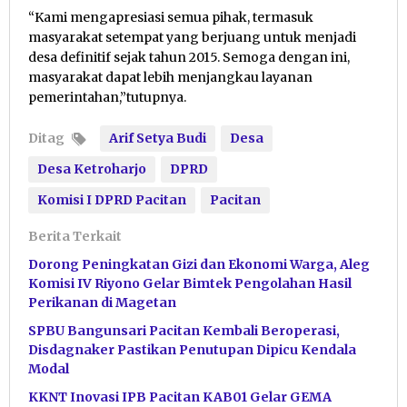
“Kami mengapresiasi semua pihak, termasuk
masyarakat setempat yang berjuang untuk menjadi
desa definitif sejak tahun 2015. Semoga dengan ini,
masyarakat dapat lebih menjangkau layanan
pemerintahan,”tutupnya.
Ditag
Arif Setya Budi
Desa
Desa Ketroharjo
DPRD
Komisi I DPRD Pacitan
Pacitan
Berita Terkait
Dorong Peningkatan Gizi dan Ekonomi Warga, Aleg
Komisi IV Riyono Gelar Bimtek Pengolahan Hasil
Perikanan di Magetan
SPBU Bangunsari Pacitan Kembali Beroperasi,
Disdagnaker Pastikan Penutupan Dipicu Kendala
Modal
KKNT Inovasi IPB Pacitan KAB01 Gelar GEMA