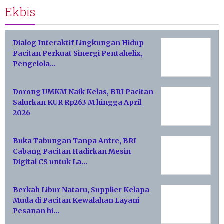
Ekbis
Dialog Interaktif Lingkungan Hidup
Pacitan Perkuat Sinergi Pentahelix,
Pengelola…
Dorong UMKM Naik Kelas, BRI Pacitan
Salurkan KUR Rp263 M hingga April
2026
Buka Tabungan Tanpa Antre, BRI
Cabang Pacitan Hadirkan Mesin
Digital CS untuk La…
Berkah Libur Nataru, Supplier Kelapa
Muda di Pacitan Kewalahan Layani
Pesanan hi…