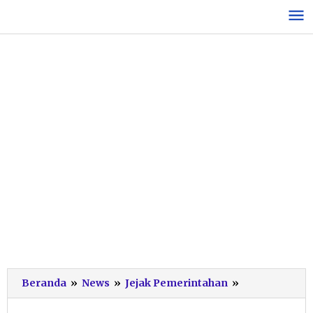
Lewati
ke
konten
Momen
Beranda
»
News
»
Jejak Pemerintahan
»
Warga
Gegeran