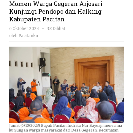
Momen Warga Gegeran Arjosari
Arjosari
Kunjungi Pendopo dan Halking
Kunjungi
Kabupaten Pacitan
Pendopo
dan
oleh
6 Oktober 2023
-
38 Dilihat
Halking
Pacitanku
oleh
Pacitanku
Kabupaten
Pacitan
Jumat (6/10/2023) Bupati Pacitan Indrata Nur Bayuaji menerima
kunjungan warga masyarakat dari Desa Gegeran, Kecamatan