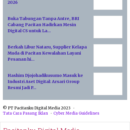
2026
Buka Tabungan Tanpa Antre, BRI
Cabang Pacitan Hadirkan Mesin
Digital CS untuk La…
Berkah Libur Nataru, Supplier Kelapa
Muda di Pacitan Kewalahan Layani
Pesanan hi…
Hashim Djojohadikusumo Masuk ke
Industri Aset Digital: Arsari Group
Resmi Jadi P…
© PT Pacitanku Digital Media 2023
Tata Cara Pasang Iklan
Cyber Media Guidelines