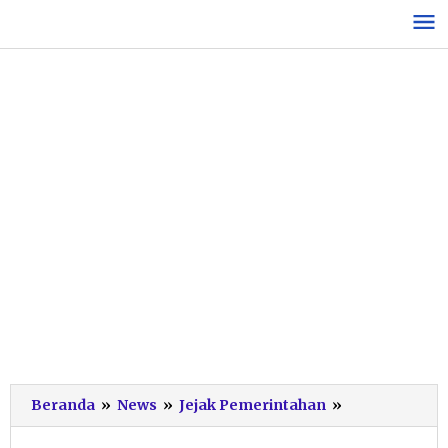
Lewati
ke
konten
Pemkab
Beranda
»
News
»
Jejak Pemerintahan
»
Pacitan
Pastikan