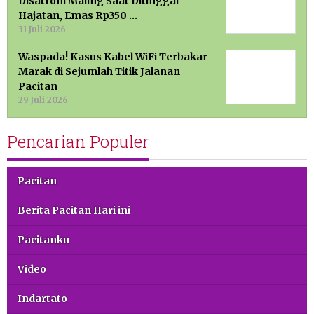
Disatroni Maling Saat Ditinggal
Hajatan, Emas Rp350 …
31 Juli 2026
Waspada! Kasus Kabel WiFi Terbakar
Marak di Sejumlah Titik Jalanan
Pacitan
29 Juli 2026
Pencarian Populer
Pacitan
Berita Pacitan Hari ini
Pacitanku
Video
Indartato