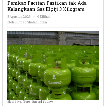
Pemkab Pacitan Pastikan tak Ada
tak
Kelangkaan Gas Elpiji 3 Kilogram
Ada
Kelangkaan
oleh
5 Agustus 2023
-
9 Dilihat
Gas
Sulthan
oleh
Sulthan Shalahuddin
Elpiji
Shalahuddin
3
Kilogram
Elpiji 3 Kg. (Foto : Energi Today)