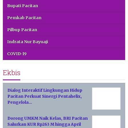
Bupati Pacitan
Pemkab Pacitan
Pilbup Pacitan
Indrata Nur Bayuaji
COVID-19
Ekbis
Dialog Interaktif Lingkungan Hidup
Pacitan Perkuat Sinergi Pentahelix,
Pengelola…
Dorong UMKM Naik Kelas, BRI Pacitan
Salurkan KUR Rp263 M hingga April