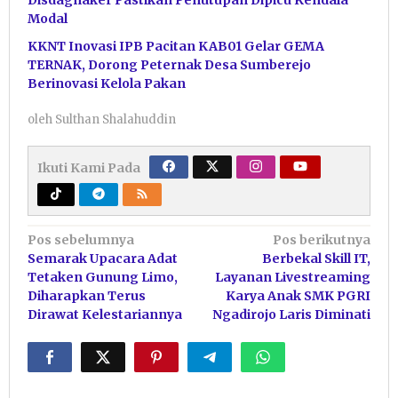
Modal
KKNT Inovasi IPB Pacitan KAB01 Gelar GEMA
TERNAK, Dorong Peternak Desa Sumberejo
Berinovasi Kelola Pakan
oleh
Sulthan Shalahuddin
Ikuti Kami Pada
Navigasi
Pos sebelumnya
Pos berikutnya
Semarak Upacara Adat
Berbekal Skill IT,
pos
Tetaken Gunung Limo,
Layanan Livestreaming
Diharapkan Terus
Karya Anak SMK PGRI
Dirawat Kelestariannya
Ngadirojo Laris Diminati