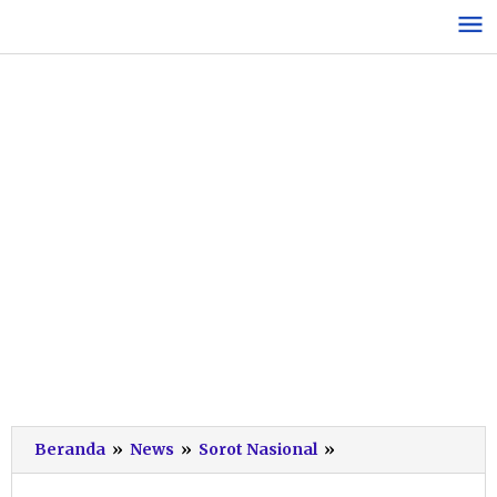
Lewati
ke
konten
Peringati
Beranda
»
News
»
Sorot Nasional
»
Hari
Pers