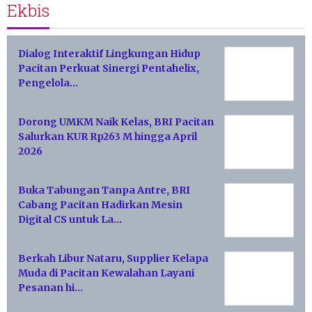
Ekbis
Dialog Interaktif Lingkungan Hidup
Pacitan Perkuat Sinergi Pentahelix,
Pengelola…
Dorong UMKM Naik Kelas, BRI Pacitan
Salurkan KUR Rp263 M hingga April
2026
Buka Tabungan Tanpa Antre, BRI
Cabang Pacitan Hadirkan Mesin
Digital CS untuk La…
Berkah Libur Nataru, Supplier Kelapa
Muda di Pacitan Kewalahan Layani
Pesanan hi…