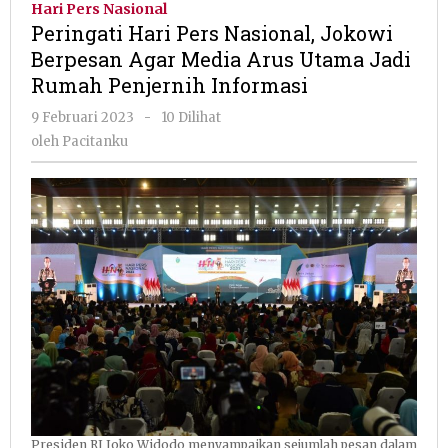
Hari Pers Nasional
Nasional,
Peringati Hari Pers Nasional, Jokowi
Jokowi
Berpesan Agar Media Arus Utama Jadi
Berpesan
Rumah Penjernih Informasi
Agar
Media
oleh
9 Februari 2023
-
10 Dilihat
Arus
Pacitanku
oleh
Pacitanku
Utama
Jadi
Rumah
Penjernih
Informasi
Presiden RI Joko Widodo menyampaikan sejumlah pesan dalam