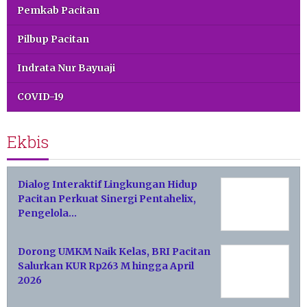
Pemkab Pacitan
Pilbup Pacitan
Indrata Nur Bayuaji
COVID-19
Ekbis
Dialog Interaktif Lingkungan Hidup
Pacitan Perkuat Sinergi Pentahelix,
Pengelola…
Dorong UMKM Naik Kelas, BRI Pacitan
Salurkan KUR Rp263 M hingga April
2026