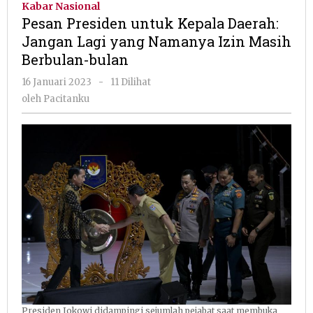
Kabar Nasional
Kepala
Pesan Presiden untuk Kepala Daerah:
Daerah:
Jangan Lagi yang Namanya Izin Masih
Jangan
Berbulan-bulan
Lagi
yang
oleh
16 Januari 2023
-
11 Dilihat
Namanya
Pacitanku
oleh
Pacitanku
Izin
Masih
Berbulan-
bulan
Presiden Jokowi didampingi sejumlah pejabat saat membuka