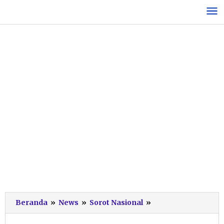
Lewati
ke
konten
Pesan
Beranda
»
News
»
Sorot Nasional
»
Presiden
untuk