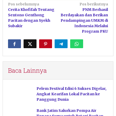
Navigasi
Pos sebelumnya
Pos berikutnya
Cerita Khofifah Tentang
PNM Berhasil
pos
Sentono Genthong
Berdayakan dan Berikan
Pacitan dengan Syekh
Pendampingan UMKM di
Subakir
Indonesia Melalui
Program PKU
Baca Lainnya
Pelem Festival Edisi 6 Sukses Digelar,
Angkat Kearifan Lokal Pacitan ke
Panggung Dunia
Bank Jatim Salurkan Pompa Air