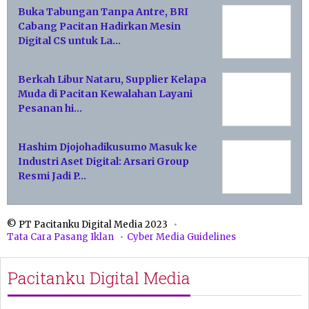
Buka Tabungan Tanpa Antre, BRI
Cabang Pacitan Hadirkan Mesin
Digital CS untuk La…
Berkah Libur Nataru, Supplier Kelapa
Muda di Pacitan Kewalahan Layani
Pesanan hi…
Hashim Djojohadikusumo Masuk ke
Industri Aset Digital: Arsari Group
Resmi Jadi P…
© PT Pacitanku Digital Media 2023
Tata Cara Pasang Iklan
Cyber Media Guidelines
Pacitanku Digital Media