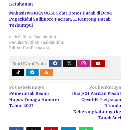
Ketuhanan
Mahasiswa KKN UGM Gelar Donor Darah di Desa
Pagerkidul Sudimoro Pacitan, 11 Kantong Darah
Terkumpul
oleh
Sulthan Shalahuddin
Penulis: Sulthan Shalahuddin
Editor: Dwi Purnawan
Ikuti Kami Pada
Navigasi
Pos sebelumnya
Pos berikutnya
Pemerintah Resmi
Dua JCH Pacitan Positif
pos
Hapus Tenaga Honorer
Covid-19, Terpaksa
Tahun 2023
Ditunda
Keberangkatannya ke
Tanah Suci