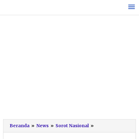
Lewati
ke
konten
Dilepas
Beranda
»
News
»
Sorot Nasional
»
Bupati
di