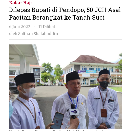
Kabar Haji
Pendopo,
Dilepas Bupati di Pendopo, 50 JCH Asal
50
Pacitan Berangkat ke Tanah Suci
JCH
Asal
oleh
6 Juni 2022
-
11 Dilihat
Pacitan
Sulthan
oleh
Sulthan Shalahuddin
Berangkat
Shalahuddin
ke
Tanah
Suci