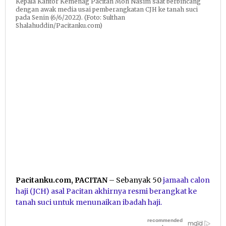
Kepala Kantor Kemenag Pacitan Moh Nasim saat berbincang
dengan awak media usai pemberangkatan CJH ke tanah suci
pada Senin (6/6/2022). (Foto: Sulthan
Shalahuddin/Pacitanku.com)
Pacitanku.com, PACITAN
– Sebanyak 50
jamaah
calon
haji (JCH) asal Pacitan akhirnya resmi berangkat ke
tanah suci untuk menunaikan ibadah haji.