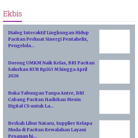
Ekbis
Dialog Interaktif Lingkungan Hidup
Pacitan Perkuat Sinergi Pentahelix,
Pengelola…
Dorong UMKM Naik Kelas, BRI Pacitan
Salurkan KUR Rp263 M hingga April
2026
Buka Tabungan Tanpa Antre, BRI
Cabang Pacitan Hadirkan Mesin
Digital CS untuk La…
Berkah Libur Nataru, Supplier Kelapa
Muda di Pacitan Kewalahan Layani
Pesanan hi…