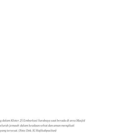
g dalam Kloter 25 Embarkasi Surabaya saat berada di area Masjid
seluruh jemaah dalam keadaan sehat dan aman mengikuti
ng tersesat. (Foto: Dok. IG Hajikabpacitan)