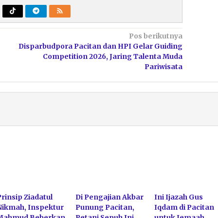
Pos berikutnya
Disparbudpora Pacitan dan HPI Gelar Guiding
Competition 2026, Jaring Talenta Muda
Pariwisata
Prinsip Ziadatul
Di Pengajian Akbar
Ini Ijazah Gus
Nikmah, Inspektur
Punung Pacitan,
Iqdam di Pacitan
Mahmud Beberkan
Petani Sepuh Ini
untuk Jemaah