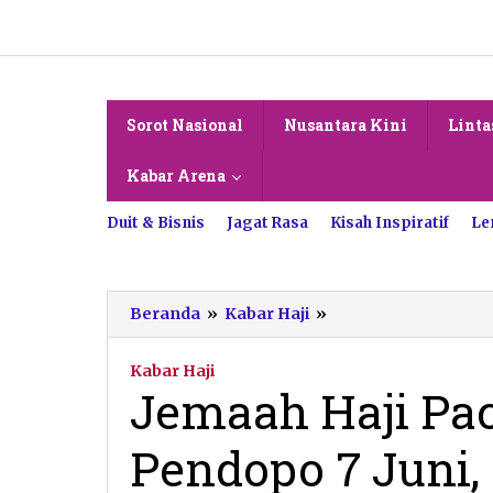
Lewati
ke
konten
Sorot Nasional
Nusantara Kini
Linta
Kabar Arena
Duit & Bisnis
Jagat Rasa
Kisah Inspiratif
Le
Jemaah
Beranda
»
Kabar Haji
»
Haji
Pacitan
Kabar Haji
Kloter
Jemaah Haji Paci
25
Tiba
Pendopo 7 Juni,
di
Pendopo