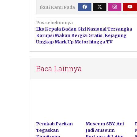
Ikuti Kami Pada
Navigasi
Pos sebelumnya
Eks Kepala Badan Gizi Nasional Tersangka
pos
Korupsi Makan Bergizi Gratis, Kejagung
Ungkap Mark Up Motor hingga TV
Baca Lainnya
Pemkab Pacitan
Museum SBY-Ani
Tegaskan
Jadi Museum
Komitmen
Pertama di Jatim