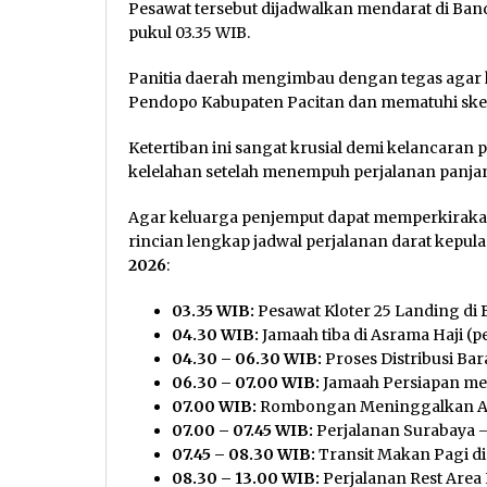
Pesawat tersebut dijadwalkan mendarat di Ban
pukul 03.35 WIB.
Panitia daerah mengimbau dengan tegas agar k
Pendopo Kabupaten Pacitan dan mematuhi skenar
Ketertiban ini sangat krusial demi kelancaran
kelelahan setelah menempuh perjalanan panjan
Agar keluarga penjemput dapat memperkirakan
rincian lengkap jadwal perjalanan darat kepula
2026
:
03.35 WIB:
Pesawat Kloter 25 Landing di 
04.30 WIB:
Jamaah tiba di Asrama Haji (p
04.30 – 06.30 WIB:
Proses Distribusi Ba
06.30 – 07.00 WIB:
Jamaah Persiapan me
07.00 WIB:
Rombongan Meninggalkan As
07.00 – 07.45 WIB:
Perjalanan Surabaya –
07.45 – 08.30 WIB:
Transit Makan Pagi di 
08.30 – 13.00 WIB:
Perjalanan Rest Area