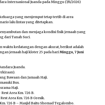
dara Internasional Juanda pada Minggu (7/6/2026)
eluarga yang menjemput tetap tertib di area
io lalu lintas yang ditetapkan.
 penyambutan dan menjaga kondisi fisik jemaah yang
g dari Tanah Suci.
 waktu kedatangan dengan akurat, berikut adalah
ngan jemaah haji kloter 25 pada hari
Minggu, 7 Juni
Bandara Juanda.
erkiraan).
rang Bawaan dan Jamaah Haji.
masuki Bus.
rama Haji.
 Rest Area Km. 726 B.
Rest Area Km. 726 B Gresik.
 Km. 726 B – Masjid Baitu Shomad Tegalombo.