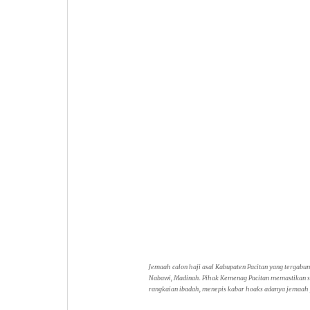
Jemaah calon haji asal Kabupaten Pacitan yang tergabun
Nabawi, Madinah. Pihak Kemenag Pacitan memastikan 
rangkaian ibadah, menepis kabar hoaks adanya jemaah ya