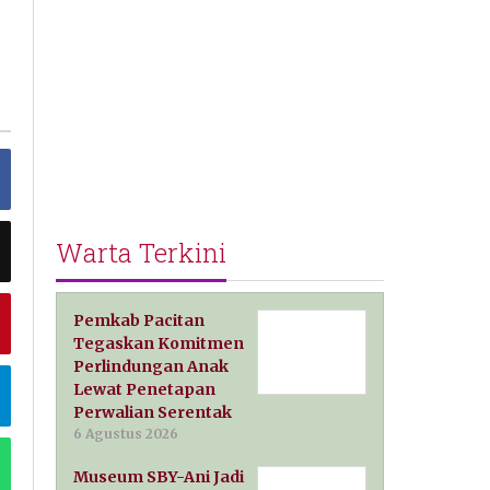
Warta Terkini
Pemkab Pacitan
Tegaskan Komitmen
Perlindungan Anak
Lewat Penetapan
Perwalian Serentak
6 Agustus 2026
Museum SBY-Ani Jadi