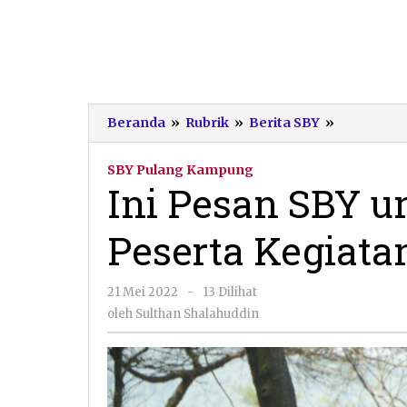
Ini
Beranda
»
Rubrik
»
Berita SBY
»
Pesan
SBY
SBY Pulang Kampung
untuk
Ini Pesan SBY u
Ribuan
Anak
Peserta Kegiat
Peserta
Kegiatan
Pacitan
oleh
21 Mei 2022
-
13 Dilihat
Menggam
Sulthan
oleh
Sulthan Shalahuddin
Shalahuddin