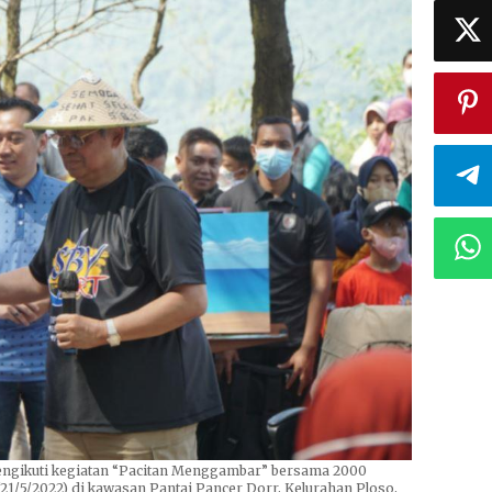
engikuti kegiatan “Pacitan Menggambar” bersama 2000
(21/5/2022) di kawasan Pantai Pancer Dorr, Kelurahan Ploso,