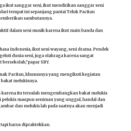
a ikut sanggar seni, ikut mendirikan sanggar seni
ari tempat ini sepanjang pantai Teluk Pacitan
 memberikan sambutannya.
 aktif dalam seni musik karena ikut main banda dan
hasa Indonesia, ikut seni wayang, seni drama. Pendek
luti dunia seni, juga olahraga karena sangat
t bersekolah,”papar SBY.
anak Pacitan, khususnya yang mengikuti kegiatan
akat melukisnya.
h karena itu teruslah mengembangkan bakat melukis
i pelukis maupun seniman yang unggul, handal dan
ambar dan melukis lah pada saatnya akan menjadi
, tapi harus dipraktekkan.