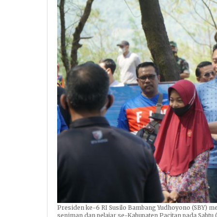
Presiden ke-6 RI Susilo Bambang Yudhoyono (SBY) m
seniman dan pelajar se-Kabupaten Pacitan pada Sabtu 