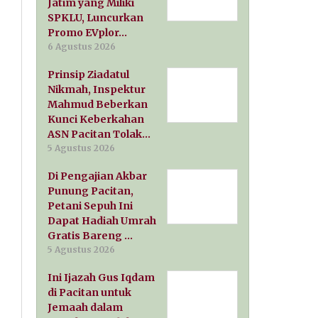
Jatim yang Miliki
SPKLU, Luncurkan
Promo EVplor…
6 Agustus 2026
Prinsip Ziadatul
Nikmah, Inspektur
Mahmud Beberkan
Kunci Keberkahan
ASN Pacitan Tolak…
5 Agustus 2026
Di Pengajian Akbar
Punung Pacitan,
Petani Sepuh Ini
Dapat Hadiah Umrah
Gratis Bareng …
5 Agustus 2026
Ini Ijazah Gus Iqdam
di Pacitan untuk
Jemaah dalam