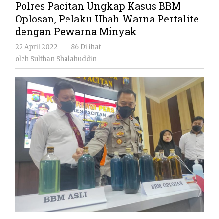
Polres Pacitan Ungkap Kasus BBM
Kasus
Oplosan, Pelaku Ubah Warna Pertalite
BBM
dengan Pewarna Minyak
Oplosan,
Pelaku
oleh
22 April 2022
-
86 Dilihat
Ubah
Sulthan
oleh
Sulthan Shalahuddin
Warna
Shalahuddin
Pertalite
dengan
Pewarna
Minyak