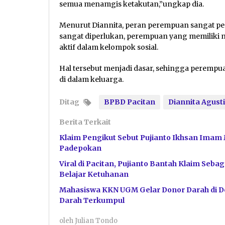
semua menamgis ketakutan,”ungkap dia.
Menurut Diannita, peran perempuan sangat p
sangat diperlukan, perempuan yang memiliki na
aktif dalam kelompok sosial.
Hal tersebut menjadi dasar, sehingga peremp
di dalam keluarga.
Ditag
BPBD Pacitan
Diannita Agust
Berita Terkait
Klaim Pengikut Sebut Pujianto Ikhsan Imam 
Padepokan
Viral di Pacitan, Pujianto Bantah Klaim Se
Belajar Ketuhanan
Mahasiswa KKN UGM Gelar Donor Darah di De
Darah Terkumpul
oleh
Julian Tondo