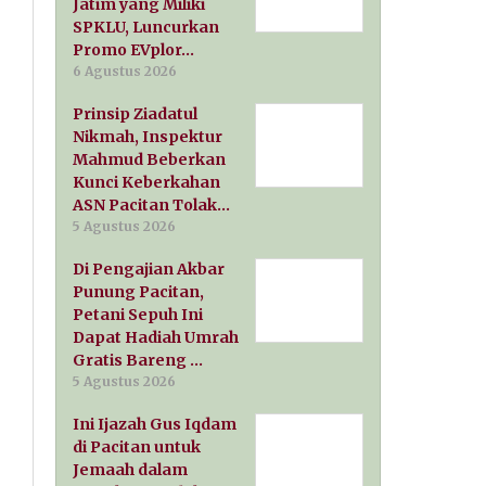
Jatim yang Miliki
SPKLU, Luncurkan
Promo EVplor…
6 Agustus 2026
Prinsip Ziadatul
Nikmah, Inspektur
Mahmud Beberkan
Kunci Keberkahan
ASN Pacitan Tolak…
5 Agustus 2026
Di Pengajian Akbar
Punung Pacitan,
Petani Sepuh Ini
Dapat Hadiah Umrah
Gratis Bareng …
5 Agustus 2026
Ini Ijazah Gus Iqdam
di Pacitan untuk
Jemaah dalam