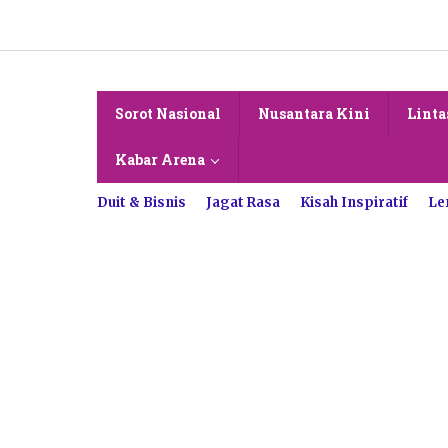
Lewati
ke
konten
Sorot Nasional
Nusantara Kini
Linta
Kabar Arena
Duit & Bisnis
Jagat Rasa
Kisah Inspiratif
Le