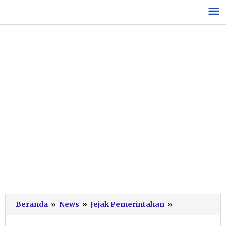
Lewati
ke
konten
Baznas
Beranda
»
News
»
Jejak Pemerintahan
»
Pacitan
Salurkan