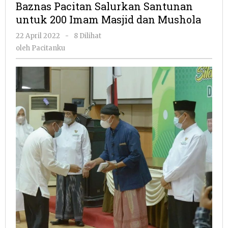
Baznas Pacitan Salurkan Santunan
Santunan
untuk 200 Imam Masjid dan Mushola
untuk
200
oleh
22 April 2022
-
8 Dilihat
Imam
Pacitanku
oleh
Pacitanku
Masjid
dan
Mushola