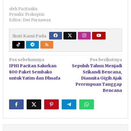
oleh
Pacitanku
Penulis: Prokopim
Editor: Dwi Purnawan
Ikuti Kami Pada
Navigasi
Pos sebelumnya
Pos berikutnya
IPHI Pacitan Salurkan
Sepuluh Tahun Menjadi
pos
800 Paket Sembako
Srikandi Bencana,
untuk Yatim dan Dhuafa
Diannita Gigih Ajak
Perempuan Tanggap
Bencana