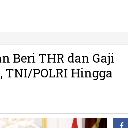
en
n
an Beri THR dan Gaji
, TNI/POLRI Hingga
LRI
nan