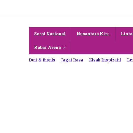
Lewati
ke
konten
Sorot Nasional
Nusantara Kini
Linta
Kabar Arena
Duit & Bisnis
Jagat Rasa
Kisah Inspiratif
Le