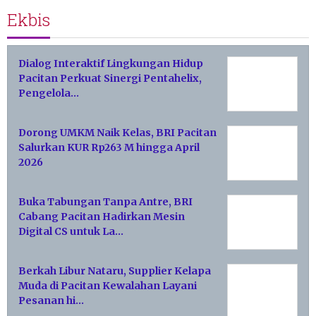
Ekbis
Dialog Interaktif Lingkungan Hidup
Pacitan Perkuat Sinergi Pentahelix,
Pengelola…
Dorong UMKM Naik Kelas, BRI Pacitan
Salurkan KUR Rp263 M hingga April
2026
Buka Tabungan Tanpa Antre, BRI
Cabang Pacitan Hadirkan Mesin
Digital CS untuk La…
Berkah Libur Nataru, Supplier Kelapa
Muda di Pacitan Kewalahan Layani
Pesanan hi…