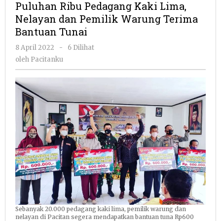
Puluhan Ribu Pedagang Kaki Lima,
Kaki
Nelayan dan Pemilik Warung Terima
Lima,
Bantuan Tunai
Nelayan
dan
oleh
8 April 2022
-
6 Dilihat
Pemilik
Pacitanku
oleh
Pacitanku
Warung
Terima
Bantuan
Tunai
Sebanyak 20.000 pedagang kaki lima, pemilik warung dan
nelayan di Pacitan segera mendapatkan bantuan tuna Rp600