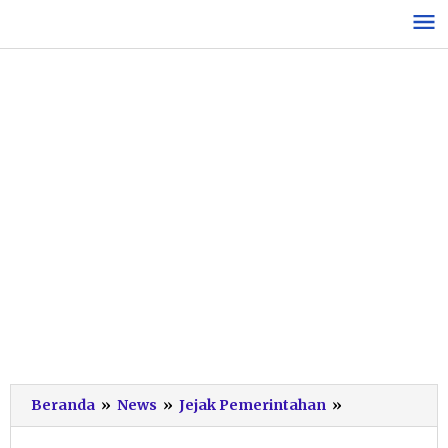
Lewati
ke
konten
Puluhan
Beranda
»
News
»
Jejak Pemerintahan
»
Ribu
Pedagang