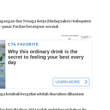
agangan dan Tenaga Kerja (Disdagnaker) Kabupaten
-pasar Pacitan berangsur normal.
a kembali bergeliat setelah dua tahun dihantam
n kini di tahun 2022 sudah mulai berani keluar itu