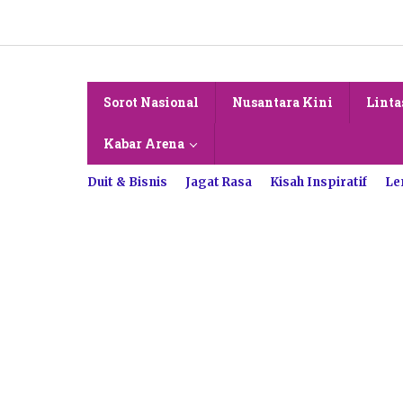
Lewati
ke
konten
Sorot Nasional
Nusantara Kini
Linta
Kabar Arena
Duit & Bisnis
Jagat Rasa
Kisah Inspiratif
Le