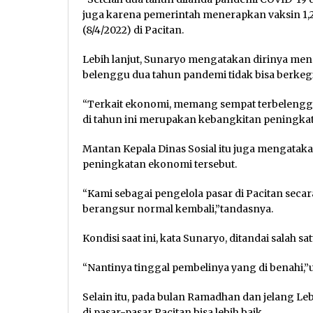
juga karena pemerintah menerapkan vaksin 1,2,
(8/4/2022) di Pacitan.
Lebih lanjut, Sunaryo mengatakan dirinya meng
belenggu dua tahun pandemi tidak bisa berkeg
“Terkait ekonomi, memang sempat terbelengg
di tahun ini merupakan kebangkitan peningkat
Mantan Kepala Dinas Sosial itu juga mengatak
peningkatan ekonomi tersebut.
“Kami sebagai pengelola pasar di Pacitan sec
berangsur normal kembali,”tandasnya.
Kondisi saat ini, kata Sunaryo, ditandai salah s
“Nantinya tinggal pembelinya yang di benahi,”
Selain itu, pada bulan Ramadhan dan jelang Le
di pasar-pasar Pacitan bisa lebih baik.