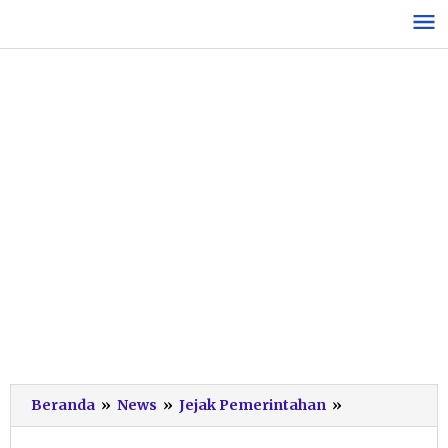
Lewati
ke
konten
Musrenbang
Beranda
»
News
»
Jejak Pemerintahan
»
Kabupaten
Pacitan