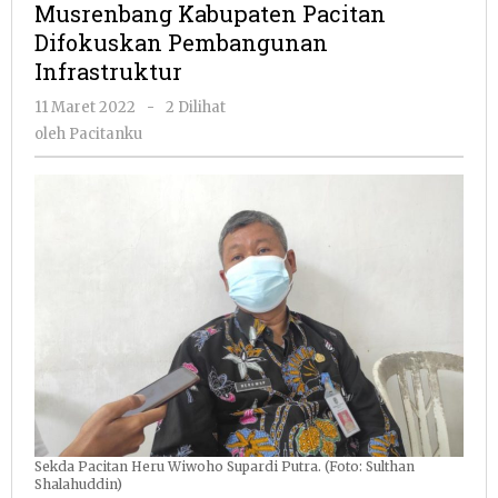
Musrenbang Kabupaten Pacitan
Difokuskan
Difokuskan Pembangunan
Pembanguna
Infrastruktur
Infrastruktur
oleh
11 Maret 2022
-
2 Dilihat
Pacitanku
oleh
Pacitanku
Sekda Pacitan Heru Wiwoho Supardi Putra. (Foto: Sulthan
Shalahuddin)