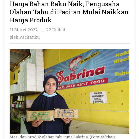
Harga Bahan Baku Naik, Pengusaha
Naik,
Olahan Tahu di Pacitan Mulai Naikkan
Pengusaha
Harga Produk
Olahan
Tahu
oleh
11 Maret 2022
-
22 Dilihat
di
Pacitanku
oleh
Pacitanku
Pacitan
Mulai
Naikkan
Harga
Produk
Meri dan produk olahan tahu tuna Sabrina. (Foto: Sulthan