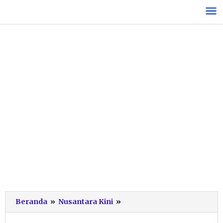
Lewati
ke
konten
Harga
Beranda
»
Nusantara Kini
»
Bahan
Baku