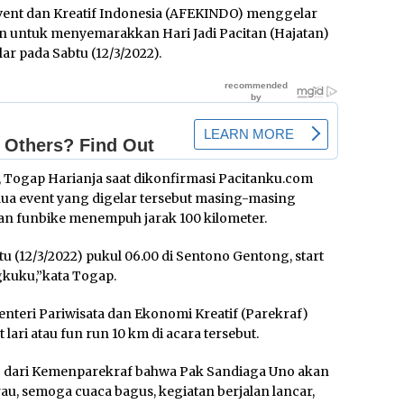
 Event dan Kreatif Indonesia (AFEKINDO) menggelar
an untuk menyemarakkan Hari Jadi Pacitan (Hajatan)
ar pada Sabtu (12/3/2022).
 Togap Harianja saat dikonfirmasi Pacitanku.com
dua event yang digelar tersebut masing-masing
an funbike menempuh jarak 100 kilometer.
tu (12/3/2022) pukul 06.00 di Sentono Gentong, start
ngkuku,”kata Togap.
nteri Pariwisata dan Ekonomi Kreatif (Parekraf)
ari atau fun run 10 km di acara tersebut.
nfo dari Kemenparekraf bahwa Pak Sandiaga Uno akan
au, semoga cuaca bagus, kegiatan berjalan lancar,