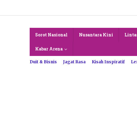
Lewati
ke
konten
Sorot Nasional
Nusantara Kini
Linta
Kabar Arena
Duit & Bisnis
Jagat Rasa
Kisah Inspiratif
Le