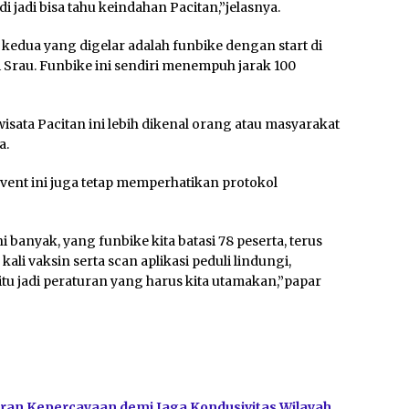
 jadi bisa tahu keindahan Pacitan,”jelasnya.
kedua yang digelar adalah funbike dengan start di
i Srau. Funbike ini sendiri menempuh jarak 100
sata Pacitan ini lebih dikenal orang atau masyarakat
a.
vent ini juga tetap memperhatikan protokol
i banyak, yang funbike kita batasi 78 peserta, terus
kali vaksin serta scan aplikasi peduli lindungi,
u jadi peraturan yang harus kita utamakan,”papar
ran Kepercayaan demi Jaga Kondusivitas Wilayah