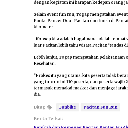
dengan kegiatan ini harapan kedepan orang jadi
Selain event fun run, Togap mengatakan event 
Pantai Pancer Door Pacitan dan finish di Panta
kilometer.
“Konsep kita adalah bagaimana adalah tempat wi
luar Pacitan lebih tahu wisata Pacitan,“tandas di
Lebih lanjut, Togap mengatakan pelaksanaan e
Kesehatan.
“Prokes itu yang utama, kita peserta tidak beran
yang funrun ini 110 peserta, dan peserta wajib 2 
termasuk memakai masker dan menjaga jarak it
dia.
Ditag
Funbike
Pacitan Fun Run
Berita Terkait
Pemkab dan Kemenag Pacitan Pantau Isu Ali