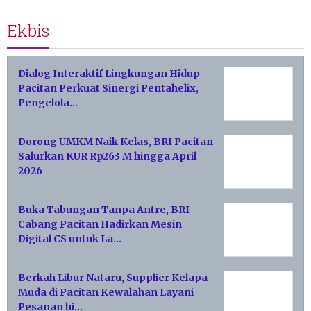
Ekbis
Dialog Interaktif Lingkungan Hidup
Pacitan Perkuat Sinergi Pentahelix,
Pengelola…
Dorong UMKM Naik Kelas, BRI Pacitan
Salurkan KUR Rp263 M hingga April
2026
Buka Tabungan Tanpa Antre, BRI
Cabang Pacitan Hadirkan Mesin
Digital CS untuk La…
Berkah Libur Nataru, Supplier Kelapa
Muda di Pacitan Kewalahan Layani
Pesanan hi…