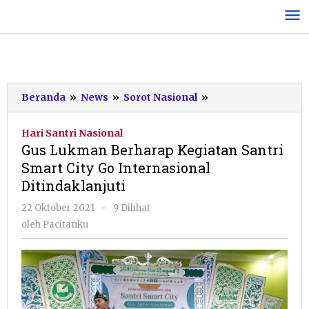
Lewati
ke
konten
Gus
Beranda
»
News
»
Sorot Nasional
»
Lukman
Berharap
Hari Santri Nasional
Kegiatan
Gus Lukman Berharap Kegiatan Santri
Santri
Smart City Go Internasional
Smart
Ditindaklanjuti
City
Go
oleh
22 Oktober 2021
-
9 Dilihat
Internasional
Pacitanku
oleh
Pacitanku
Ditindaklanjuti