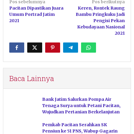
Navigasi
Pos sebelumnya
Pos berikutnya
Pacitan Dipastikan Juara
Keren, Rontek Raung
pos
Umum Portrad Jatim
Bambu Pringkuku Jadi
2021
Pengisi Pekan
Kebudayaan Nasional
2021
Baca Lainnya
Bank Jatim Salurkan Pompa Air
Tenaga Surya untuk Petani Pacitan,
Wujudkan Pertanian Berkelanjutan
Pemkab Pacitan Serahkan SK
Pensiun ke 51 PNS, Wabup Gagarin