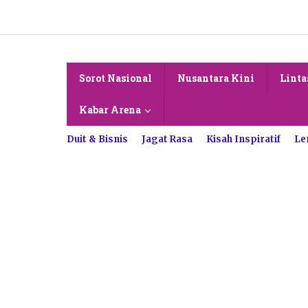
Lewati
ke
konten
Sorot Nasional
Nusantara Kini
Linta
Kabar Arena
Duit & Bisnis
Jagat Rasa
Kisah Inspiratif
Le