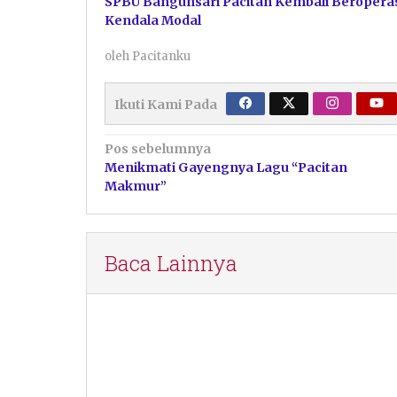
SPBU Bangunsari Pacitan Kembali Beroperas
Kendala Modal
oleh
Pacitanku
Ikuti Kami Pada
Navigasi
Pos sebelumnya
Menikmati Gayengnya Lagu “Pacitan
pos
Makmur”
Baca Lainnya