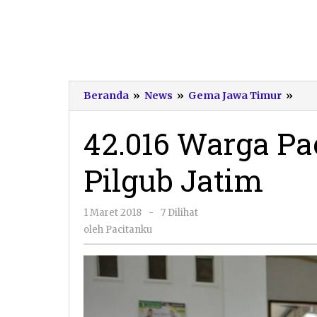
42.0
Beranda
»
News
»
Gema Jawa Timur
»
War
Paci
42.016 Warga Pa
tak
Mem
Pilgub Jatim
di
Pilg
Jati
oleh
1 Maret 2018
-
7 Dilihat
Pacitanku
oleh
Pacitanku