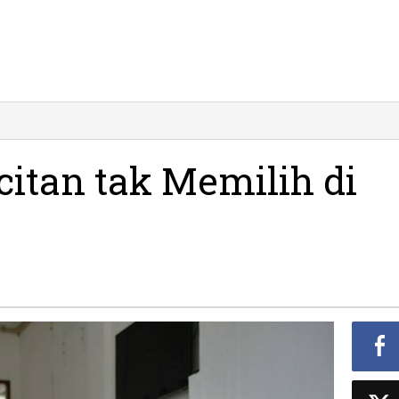
16
ga
tan
citan tak Memilih di
ilih
ub
m