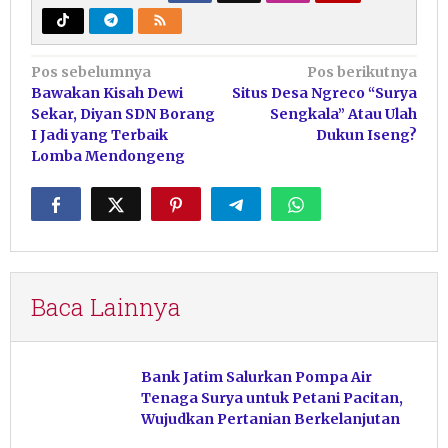
Navigasi
Pos sebelumnya
Pos berikutnya
Bawakan Kisah Dewi
Situs Desa Ngreco “Surya
pos
Sekar, Diyan SDN Borang
Sengkala” Atau Ulah
I Jadi yang Terbaik
Dukun Iseng?
Lomba Mendongeng
Baca Lainnya
Bank Jatim Salurkan Pompa Air
Tenaga Surya untuk Petani Pacitan,
Wujudkan Pertanian Berkelanjutan