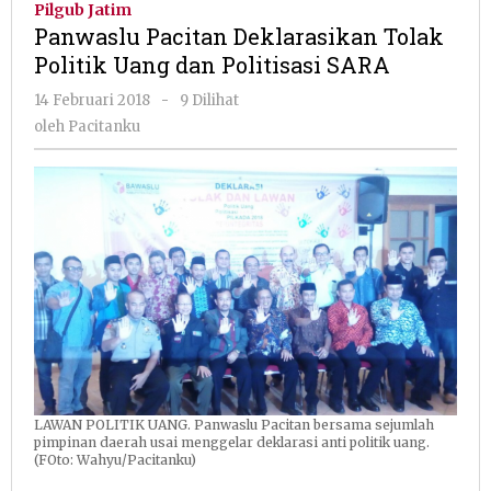
Pilgub Jatim
Tolak
Panwaslu Pacitan Deklarasikan Tolak
Politik
Politik Uang dan Politisasi SARA
Uang
dan
oleh
14 Februari 2018
-
9 Dilihat
Politisasi
Pacitanku
oleh
Pacitanku
SARA
LAWAN POLITIK UANG. Panwaslu Pacitan bersama sejumlah
pimpinan daerah usai menggelar deklarasi anti politik uang.
(FOto: Wahyu/Pacitanku)