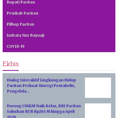
Bupati Pacitan
Pemkab Pacitan
Pilbup Pacitan
Indrata Nur Bayuaji
COVID-19
Ekbis
Dialog Interaktif Lingkungan Hidup
Pacitan Perkuat Sinergi Pentahelix,
Pengelola…
Dorong UMKM Naik Kelas, BRI Pacitan
Salurkan KUR Rp263 M hingga April
2026