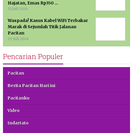
Hajatan, Emas Rp350 …
31 Juli 2026
Waspada! Kasus Kabel WiFi Terbakar
Marak di Sejumlah Titik Jalanan
Pacitan
29 Juli 2026
Pencarian Populer
Pacitan
Berita Pacitan Hari ini
Pacitanku
Video
Indartato