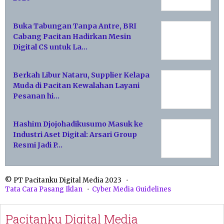
Buka Tabungan Tanpa Antre, BRI
Cabang Pacitan Hadirkan Mesin
Digital CS untuk La…
Berkah Libur Nataru, Supplier Kelapa
Muda di Pacitan Kewalahan Layani
Pesanan hi…
Hashim Djojohadikusumo Masuk ke
Industri Aset Digital: Arsari Group
Resmi Jadi P…
© PT Pacitanku Digital Media 2023
Tata Cara Pasang Iklan
Cyber Media Guidelines
Pacitanku Digital Media