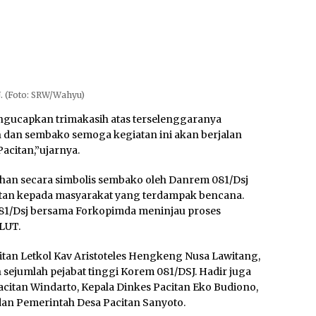
. (Foto: SRW/Wahyu)
gucapkan trimakasih atas terselenggaranya
 dan sembako semoga kegiatan ini akan berjalan
acitan,”ujarnya.
han secara simbolis sembako oleh Danrem 081/Dsj
itan kepada masyarakat yang terdampak bencana.
1/Dsj bersama Forkopimda meninjau proses
LUT.
tan Letkol Kav Aristoteles Hengkeng Nusa Lawitang,
 sejumlah pejabat tinggi Korem 081/DSJ. Hadir juga
citan Windarto, Kepala Dinkes Pacitan Eko Budiono,
an Pemerintah Desa Pacitan Sanyoto.