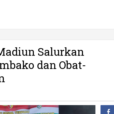
Madiun Salurkan
embako dan Obat-
n