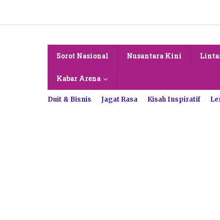
Lewati
ke
konten
Sorot Nasional
Nusantara Kini
Linta
Kabar Arena
Duit & Bisnis
Jagat Rasa
Kisah Inspiratif
Le