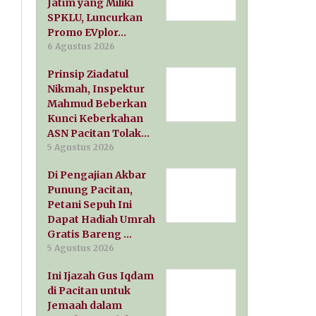
Jatim yang Miliki
SPKLU, Luncurkan
Promo EVplor…
6 Agustus 2026
Prinsip Ziadatul
Nikmah, Inspektur
Mahmud Beberkan
Kunci Keberkahan
ASN Pacitan Tolak…
5 Agustus 2026
Di Pengajian Akbar
Punung Pacitan,
Petani Sepuh Ini
Dapat Hadiah Umrah
Gratis Bareng …
5 Agustus 2026
Ini Ijazah Gus Iqdam
di Pacitan untuk
Jemaah dalam