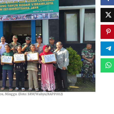
os, Minggu. (Foto: SRW/Wahyu/RAPP002)