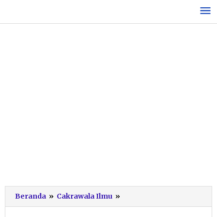
Lewati
ke
konten
Jatim
Beranda
»
Cakrawala Ilmu
»
Usulkan
Seribu