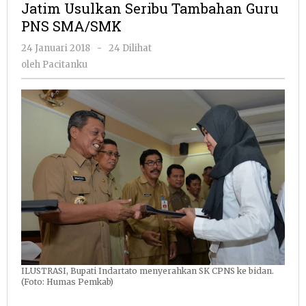
Jatim Usulkan Seribu Tambahan Guru
Tambahan
PNS SMA/SMK
Guru
PNS
oleh
24 Januari 2018
-
24 Dilihat
SMA/SMK
Pacitanku
oleh
Pacitanku
ILUSTRASI, Bupati Indartato menyerahkan SK CPNS ke bidan.
(Foto: Humas Pemkab)