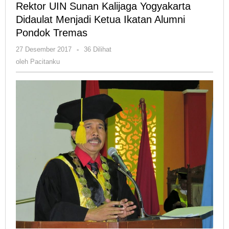
Rektor UIN Sunan Kalijaga Yogyakarta
Kalijaga
Didaulat Menjadi Ketua Ikatan Alumni
Yogyakarta
Pondok Tremas
Didaulat
Menjadi
oleh
27 Desember 2017
-
36 Dilihat
Ketua
Pacitanku
oleh
Pacitanku
Ikatan
Alumni
Pondok
Tremas