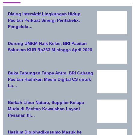
Dialog Interaktif Lingkungan Hidup
Pacitan Perkuat Sinergi Pentahelix,
Pengelola…
Dorong UMKM Naik Kelas, BRI Pacitan
Salurkan KUR Rp263 M hingga April 2026
Buka Tabungan Tanpa Antre, BRI Cabang
Pacitan Hadirkan Mesin Digital CS untuk
La…
Berkah Libur Nataru, Supplier Kelapa
Muda di Pacitan Kewalahan Layani
Pesanan hi…
Hashim Djojohadikusumo Masuk ke