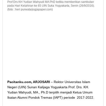
Prof Drs KH Yudian Wahyudi MA PhD ketika memberikan sambutan
pada Hari Kelahiran ke 65 UIN Suka Yogyakarta, Senin (26/9/2016).
(foto : heri purwata/jogjapaper.com)
Pacitanku.com, ARJOSARI
– Rektor Universitas Islam
Negeri (UIN) Sunan Kalijaga Yogyakarta Prof. Drs. KH.
Yudian Wahyudi, MA., Ph.D terpilih menjadi Ketua Umum
Ikatan Alumni Pondok Tremas (IAPT) periode 2017-2022.