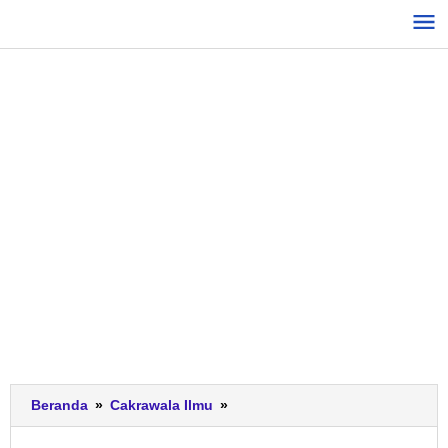
Lewati
ke
konten
Rektor
Beranda
»
Cakrawala Ilmu
»
UIN
Sunan