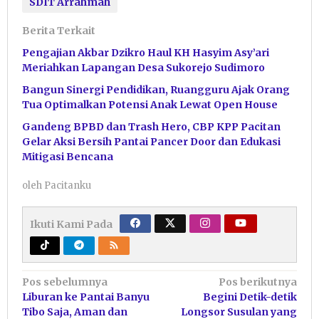
SDIT Arrahmah
Berita Terkait
Pengajian Akbar Dzikro Haul KH Hasyim Asy’ari
Meriahkan Lapangan Desa Sukorejo Sudimoro
Bangun Sinergi Pendidikan, Ruangguru Ajak Orang
Tua Optimalkan Potensi Anak Lewat Open House
Gandeng BPBD dan Trash Hero, CBP KPP Pacitan
Gelar Aksi Bersih Pantai Pancer Door dan Edukasi
Mitigasi Bencana
oleh
Pacitanku
Ikuti Kami Pada
Navigasi
Pos sebelumnya
Pos berikutnya
Liburan ke Pantai Banyu
Begini Detik-detik
pos
Tibo Saja, Aman dan
Longsor Susulan yang