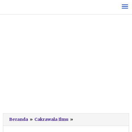
Lewati
ke
konten
Pembina
Beranda
»
Cakrawala Ilmu
»
Yayasan
Ceritakan