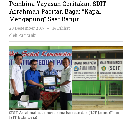
Pembina Yayasan Ceritakan SDIT
SDIT
Arrahmah Pacitan Bagai “Kapal
Arrahmah
Mengapung” Saat Banjir
Pacitan
Bagai
oleh
23 Desember 2017
-
14 Dilihat
"Kapal
Pacitanku
oleh
Pacitanku
Mengapung"
Saat
Banjir
SDIT Arrahmah saat menerima bantuan dari JIST Jatim. (Foto:
JSIT Indonesia)