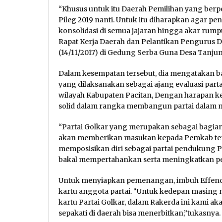
“Khusus untuk itu Daerah Pemilihan yang berpo
Pileg 2019 nanti. Untuk itu diharapkan agar 
konsolidasi di semua jajaran hingga akar ru
Rapat Kerja Daerah dan Pelantikan Pengurus DP
(14/11/2017) di Gedung Serba Guna Desa Tanjun
Dalam kesempatan tersebut, dia mengatakan 
yang dilaksanakan sebagai ajang evaluasi parta
wilayah Kabupaten Pacitan, Dengan harapan k
solid dalam rangka membangun partai dalam m
“Partai Golkar yang merupakan sebagai bagian
akan memberikan masukan kepada Pemkab terk
memposisikan diri sebagai partai pendukung Pem
bakal mempertahankan serta meningkatkan perol
Untuk menyiapkan pemenangan, imbuh Effendi
kartu anggota partai. “Untuk kedepan masing
kartu Partai Golkar, dalam Rakerda ini kami a
sepakati di daerah bisa menerbitkan,”tukasnya.