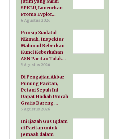
Jatim yang Miliki
SPKLU, Luncurkan
Promo EVplor…
6 Agustus 2026
Prinsip Ziadatul
Nikmah, Inspektur
Mahmud Beberkan
Kunci Keberkahan
ASN Pacitan Tolak…
5 Agustus 2026
Di Pengajian Akbar
Punung Pacitan,
Petani Sepuh Ini
Dapat Hadiah Umrah
Gratis Bareng …
5 Agustus 2026
Ini Ijazah Gus Iqdam
di Pacitan untuk
Jemaah dalam