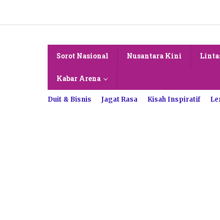
Lewati
ke
konten
Sorot Nasional
Nusantara Kini
Linta
Kabar Arena
Duit & Bisnis
Jagat Rasa
Kisah Inspiratif
Le