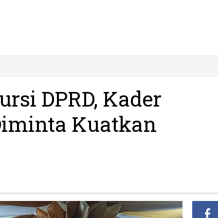
bah
ursi DPRD, Kader
,
r
Diminta Kuatkan
ar
an
nta
kan
lidasi