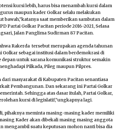
tensi kursi lebih, harus bisa menambah kursi dalam
pengurus maupun kader Golkar selalu melakukan
mput bawah,”katanya saat memberikan sambutan dalam
D Partai Golkar Pacitan periode 2016-2021, Selasa
gsari, Jalan Panglima Sudirman 87 Pacitan.
bahwa Rakerda tersebut merupakan agenda tahunan
i Golkar sebagai institusi dalam berdemokrasi di
e depan untuk sarana komunikasi struktur semakin
enghadapi Pilkada, Pileg maupun Pilpres.
 dari masyarakat di Kabupaten Pacitan senantiasa
ait Pembangunan. Dan sekarang ini Partai Golkar
erintah. Sehingga atas dasar itulah, Partai Golkar,
ehan kursi di legislatif,”ungkapnya lagi.
, pihaknya meminta masing-masing kader memiliki
 masing Kader akan dibekali masing masing anggota
kan mengambil suatu keputusan mohon nanti bisa dia