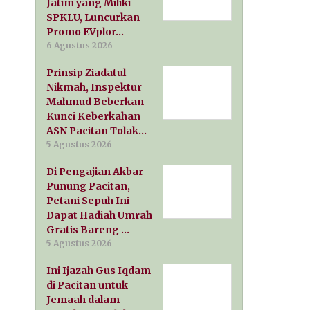
Jatim yang Miliki
SPKLU, Luncurkan
Promo EVplor…
6 Agustus 2026
Prinsip Ziadatul
Nikmah, Inspektur
Mahmud Beberkan
Kunci Keberkahan
ASN Pacitan Tolak…
5 Agustus 2026
Di Pengajian Akbar
Punung Pacitan,
Petani Sepuh Ini
Dapat Hadiah Umrah
Gratis Bareng …
5 Agustus 2026
Ini Ijazah Gus Iqdam
di Pacitan untuk
Jemaah dalam