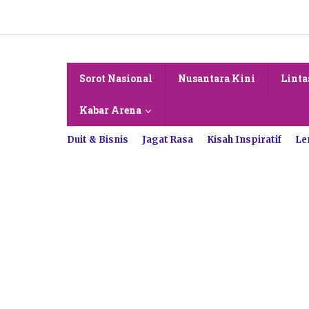
Lewati
ke
konten
Sorot Nasional
Nusantara Kini
Linta
Kabar Arena
Duit & Bisnis
Jagat Rasa
Kisah Inspiratif
Le