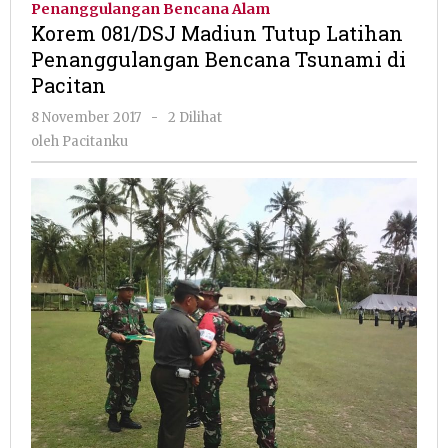
Penanggulangan Bencana Alam
Tutup
Korem 081/DSJ Madiun Tutup Latihan
Latihan
Penanggulangan Bencana Tsunami di
Penangg
Pacitan
Bencana
Tsunami
oleh
8 November 2017
-
2 Dilihat
di
Pacitanku
oleh
Pacitanku
Pacitan