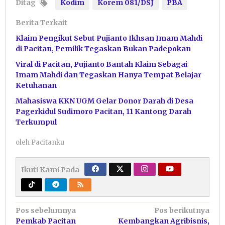
Ditag
Kodim
Korem 081/DSJ
PBA
Berita Terkait
Klaim Pengikut Sebut Pujianto Ikhsan Imam Mahdi
di Pacitan, Pemilik Tegaskan Bukan Padepokan
Viral di Pacitan, Pujianto Bantah Klaim Sebagai
Imam Mahdi dan Tegaskan Hanya Tempat Belajar
Ketuhanan
Mahasiswa KKN UGM Gelar Donor Darah di Desa
Pagerkidul Sudimoro Pacitan, 11 Kantong Darah
Terkumpul
oleh
Pacitanku
Ikuti Kami Pada
Navigasi
Pos sebelumnya
Pos berikutnya
Pemkab Pacitan
Kembangkan Agribisnis,