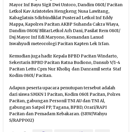
Mayor Inf Bayu Sigit Dwi Untoro, Dandim 0801/ Pacitan
Letkol Kav Aristoteles Hengkeng Nusa Lawitang,
Kabaglatnis Sdirbindiklat Pusterad Letkol Inf Eddy
Mappa, Kapolres Pacitan AKBP Suhanda Cakra Wiaya,
Dandim 0808/ BlitarLetkol Arh Dani, Pasilat Rem 0801/
Dsj Mayor Inf Edi Maryono, Komandan Lanud
Iswahyudi meteorologi Pacitan Kapten Lek Irfan.
Kemudian juga hadir Kepala BPBD Pacitan Windarto,
Sekertaris BPBD Pacitan Ratna Budiono, Dansub V/1-4
Pacitan Lettu Cpm Nur Kholiq dan Danramil serta Staf
Kodim 0801/ Pacitan.
Adapun peserta upacara penutupan tersebut adalah
dari siswa SMKN​ 1 Pacitan, Kodim 0801 Pacitan, Polres
Pacitan, gabungan Personil TNI AU dan TNI Al,
gabungan Satpol PP, Tagana, BPBD, Orari/RAPI
Pacitan dan Pemadam Kebakaran. (SRW/Wahyu
S/RAPP002)