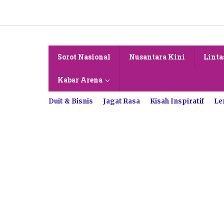
Lewati
ke
konten
Sorot Nasional
Nusantara Kini
Linta
Kabar Arena
Duit & Bisnis
Jagat Rasa
Kisah Inspiratif
Le