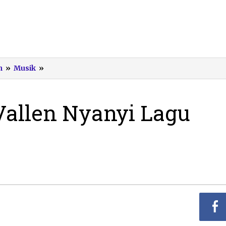
Gayengnya
n
»
Musik
»
Via
Vallen
Nyanyi
Vallen Nyanyi Lagu
Lagu
‘Pantai
Klayar’