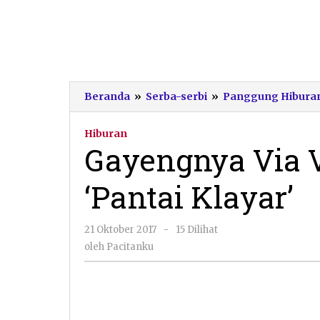
Beranda
»
Serba-serbi
»
Panggung Hibura
Hiburan
Gayengnya Via 
‘Pantai Klayar’
oleh
21 Oktober 2017
-
15 Dilihat
Pacitanku
oleh
Pacitanku