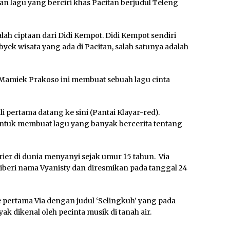
n lagu yang berciri khas Pacitan berjudul Teleng
lah ciptaan dari Didi Kempot. Didi Kempot sendiri
ek wisata yang ada di Pacitan, salah satunya adalah
m) Mamiek Prakoso ini membuat sebuah lagu cinta
i pertama datang ke sini (Pantai Klayar-red).
 untuk membuat lagu yang banyak bercerita tentang
rier di dunia menyanyi sejak umur 15 tahun. Via
iberi nama Vyanisty dan diresmikan pada tanggal 24
e pertama Via dengan judul ‘Selingkuh’ yang pada
k dikenal oleh pecinta musik di tanah air.