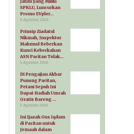
Jatim yang Miliki
SPKLU, Luncurkan
Promo EVplor…
6 Agustus 2026
Prinsip Ziadatul
Nikmah, Inspektur
Mahmud Beberkan
Kunci Keberkahan
ASN Pacitan Tolak…
5 Agustus 2026
Di Pengajian Akbar
Punung Pacitan,
Petani Sepuh Ini
Dapat Hadiah Umrah
Gratis Bareng …
5 Agustus 2026
Ini Ijazah Gus Iqdam
di Pacitan untuk
Jemaah dalam