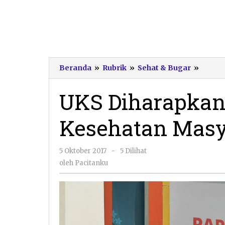
UKS
Beranda
»
Rubrik
»
Sehat & Bugar
»
Dihar
Tingk
UKS Diharapkan
Deraja
Keseh
Kesehatan Masy
Masya
Pacita
oleh
5 Oktober 2017
-
5 Dilihat
Pacitanku
oleh
Pacitanku