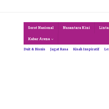
Lewati
ke
konten
Sorot Nasional
Nusantara Kini
Linta
Kabar Arena
Duit & Bisnis
Jagat Rasa
Kisah Inspiratif
Le