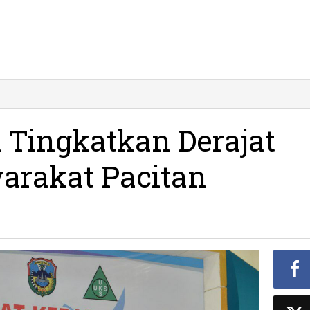
apkan
atkan
 Tingkatkan Derajat
t
atan
arakat Pacitan
rakat
n