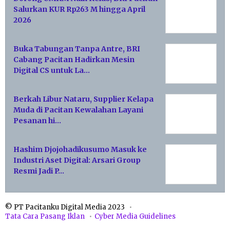
Salurkan KUR Rp263 M hingga April
2026
Buka Tabungan Tanpa Antre, BRI
Cabang Pacitan Hadirkan Mesin
Digital CS untuk La…
Berkah Libur Nataru, Supplier Kelapa
Muda di Pacitan Kewalahan Layani
Pesanan hi…
Hashim Djojohadikusumo Masuk ke
Industri Aset Digital: Arsari Group
Resmi Jadi P…
© PT Pacitanku Digital Media 2023
Tata Cara Pasang Iklan
Cyber Media Guidelines