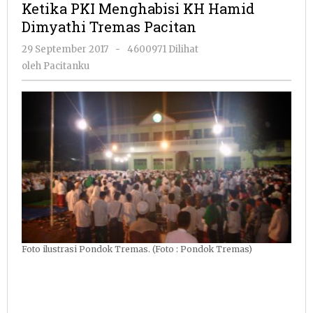
Ketika PKI Menghabisi KH Hamid
KH
Dimyathi Tremas Pacitan
Hamid
Dimyathi
oleh
29 September 2017
-
4600971 Dilihat
Tremas
Pacitanku
oleh
Pacitanku
Pacitan
Foto ilustrasi Pondok Tremas. (Foto : Pondok Tremas)