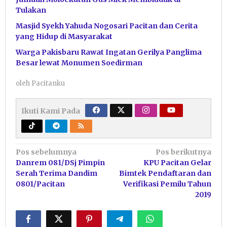
Tulakan
Masjid Syekh Yahuda Nogosari Pacitan dan Cerita
yang Hidup di Masyarakat
Warga Pakisbaru Rawat Ingatan Gerilya Panglima
Besar lewat Monumen Soedirman
oleh
Pacitanku
Ikuti Kami Pada
Navigasi
Pos sebelumnya
Pos berikutnya
Danrem 081/DSj Pimpin
KPU Pacitan Gelar
pos
Serah Terima Dandim
Bimtek Pendaftaran dan
0801/Pacitan
Verifikasi Pemilu Tahun
2019