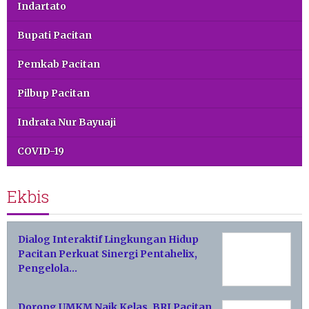
Indartato
Bupati Pacitan
Pemkab Pacitan
Pilbup Pacitan
Indrata Nur Bayuaji
COVID-19
Ekbis
Dialog Interaktif Lingkungan Hidup
Pacitan Perkuat Sinergi Pentahelix,
Pengelola…
Dorong UMKM Naik Kelas, BRI Pacitan