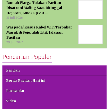
Rumah Warga Tulakan Pacitan
Disatroni Maling Saat Ditinggal
Hajatan, Emas Rp350 …
31 Juli 2026
Waspada! Kasus Kabel WiFi Terbakar
Marak di Sejumlah Titik Jalanan
Pacitan
29 Juli 2026
Pencarian Populer
Pacitan
Berita Pacitan Hari ini
Pacitanku
Video