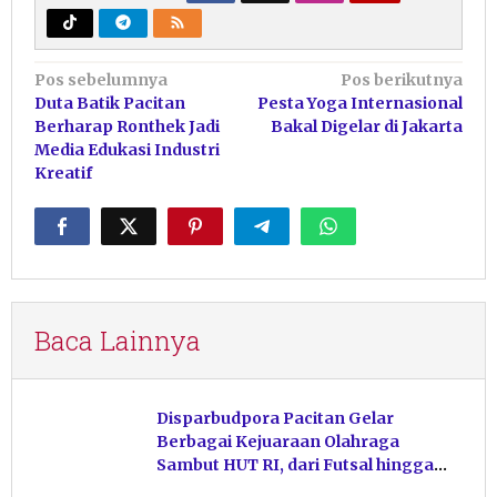
Navigasi
Pos sebelumnya
Pos berikutnya
Duta Batik Pacitan
Pesta Yoga Internasional
pos
Berharap Ronthek Jadi
Bakal Digelar di Jakarta
Media Edukasi Industri
Kreatif
Baca Lainnya
Disparbudpora Pacitan Gelar
Berbagai Kejuaraan Olahraga
Sambut HUT RI, dari Futsal hingga
Pacitan Surf Festival 2026