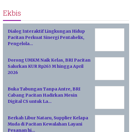
Ekbis
Dialog Interaktif Lingkungan Hidup
Pacitan Perkuat Sinergi Pentahelix,
Pengelola…
Dorong UMKM Naik Kelas, BRI Pacitan
Salurkan KUR Rp263 M hingga April
2026
Buka Tabungan Tanpa Antre, BRI
Cabang Pacitan Hadirkan Mesin
Digital CS untuk La…
Berkah Libur Nataru, Supplier Kelapa
Muda di Pacitan Kewalahan Layani
Pesanan hi…