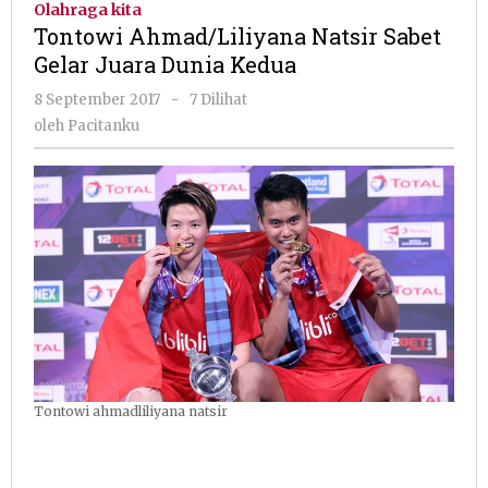
Olahraga kita
Sabet
Tontowi Ahmad/Liliyana Natsir Sabet
Gelar
Gelar Juara Dunia Kedua
Juara
Dunia
oleh
8 September 2017
-
7 Dilihat
Kedua
Pacitanku
oleh
Pacitanku
Tontowi ahmadliliyana natsir