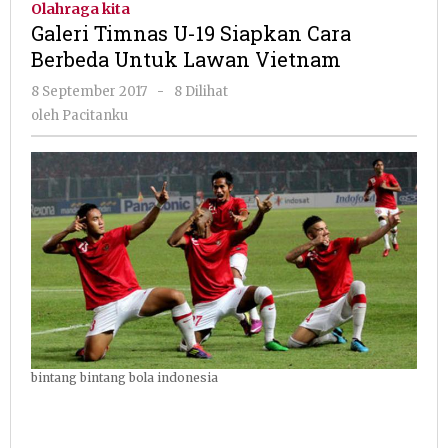
Olahraga kita
19
Galeri Timnas U-19 Siapkan Cara
Siapkan
Berbeda Untuk Lawan Vietnam
Cara
Berbeda
oleh
8 September 2017
-
8 Dilihat
Untuk
Pacitanku
oleh
Pacitanku
Lawan
Vietnam
bintang bintang bola indonesia