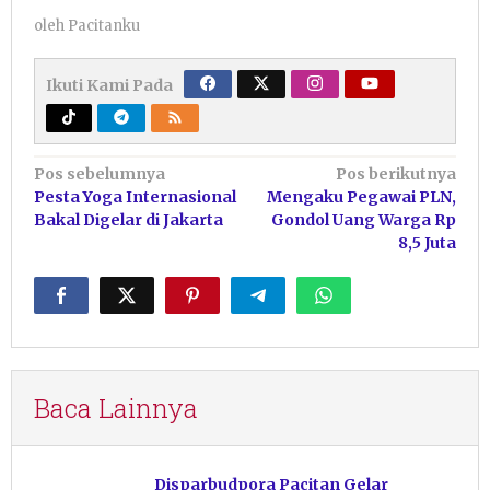
oleh
Pacitanku
Ikuti Kami Pada
Navigasi
Pos sebelumnya
Pos berikutnya
Pesta Yoga Internasional
Mengaku Pegawai PLN,
pos
Bakal Digelar di Jakarta
Gondol Uang Warga Rp
8,5 Juta
Baca Lainnya
Disparbudpora Pacitan Gelar