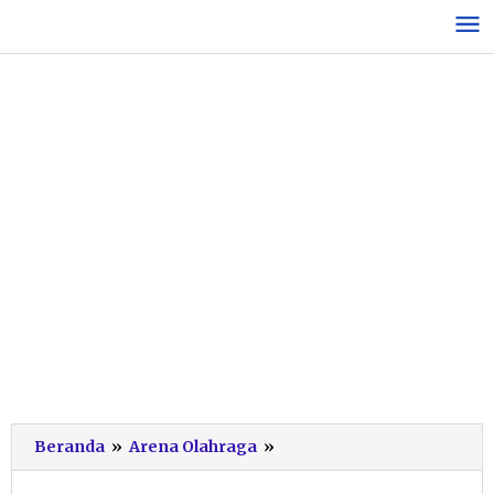
Lewati
ke
konten
Galeri
Beranda
»
Arena Olahraga
»
Timnas
U-