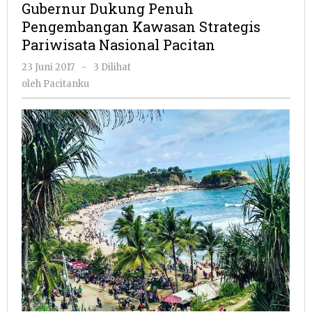
Gubernur Dukung Penuh
Pengembanga
Pengembangan Kawasan Strategis
Kawasan
Pariwisata Nasional Pacitan
Strategis
Pariwisata
oleh
23 Juni 2017
-
3 Dilihat
Nasional
Pacitanku
oleh
Pacitanku
Pacitan