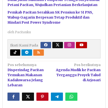
Petani Pacitan, Wujudkan Pertanian Berkelanjutan
Pemkab Pacitan Serahkan SK Pensiun ke 51 PNS,
Wabup Gagarin Berpesan Tetap Produktif dan
Hindari Post Power Syndrome
oleh
Pacitanku
Ikuti Kami Pada
Navigasi
Pos sebelumnya
Pos berikutnya
Disperindag Pacitan
Agenda Mudik ke Pacitan
pos
Temukan Makanan
Terganggu Proyek Talud
Kadaluwarsa Jelang
di Arjosari
Lebaran