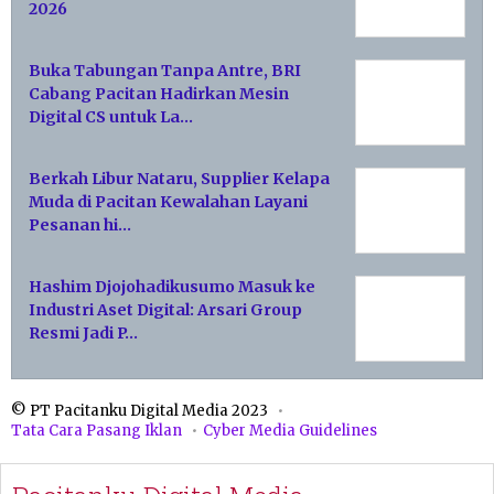
2026
Buka Tabungan Tanpa Antre, BRI
Cabang Pacitan Hadirkan Mesin
Digital CS untuk La…
Berkah Libur Nataru, Supplier Kelapa
Muda di Pacitan Kewalahan Layani
Pesanan hi…
Hashim Djojohadikusumo Masuk ke
Industri Aset Digital: Arsari Group
Resmi Jadi P…
© PT Pacitanku Digital Media 2023
Tata Cara Pasang Iklan
Cyber Media Guidelines