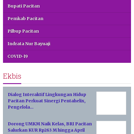
Bupati Pacitan
Pemkab Pacitan
Pilbup Pacitan
Indrata Nur Bayuaji
COVID-19
Ekbis
Dialog Interaktif Lingkungan Hidup
Pacitan Perkuat Sinergi Pentahelix,
Pengelola…
Dorong UMKM Naik Kelas, BRI Pacitan
Salurkan KUR Rp263 M hingga April