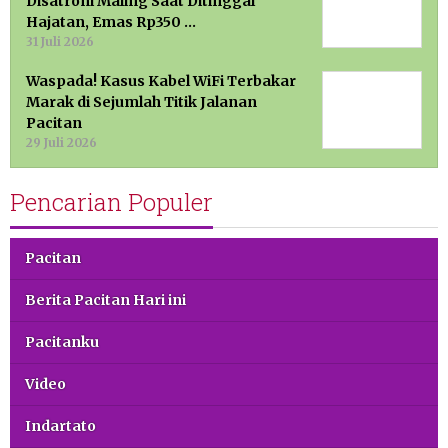
Disatroni Maling Saat Ditinggal
Hajatan, Emas Rp350 …
31 Juli 2026
Waspada! Kasus Kabel WiFi Terbakar
Marak di Sejumlah Titik Jalanan
Pacitan
29 Juli 2026
Pencarian Populer
Pacitan
Berita Pacitan Hari ini
Pacitanku
Video
Indartato