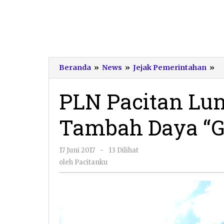
P
Beranda
»
News
»
Jejak Pemerintahan
»
Pa
L
PLN Pacitan Lu
P
T
Tambah Daya “G
D
“
L
oleh
17 Juni 2017
-
13 Dilihat
20
Pacitanku
oleh
Pacitanku