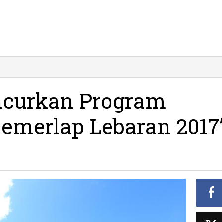
LN
citan
uncurkan
ncurkan Program
rogram
ambah
emerlap Lebaran 2017
aya
Gemerlap
ebaran
17”