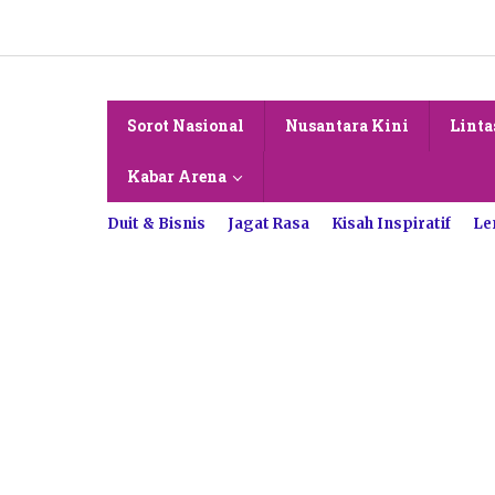
Lewati
ke
konten
Sorot Nasional
Nusantara Kini
Linta
Kabar Arena
Duit & Bisnis
Jagat Rasa
Kisah Inspiratif
Le