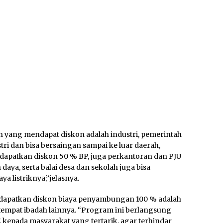
n yang mendapat diskon adalah industri, pemerintah
tri dan bisa bersaingan sampai ke luar daerah,
ndapatkan diskon 50 % BP, juga perkantoran dan PJU
aya, serta balai desa dan sekolah juga bisa
 listriknya,”jelasnya.
ndapatkan diskon biaya penyambungan 100 % adalah
n tempat ibadah lainnya. “Program ini berlangsung
7, kepada masyarakat yang tertarik, agar terhindar